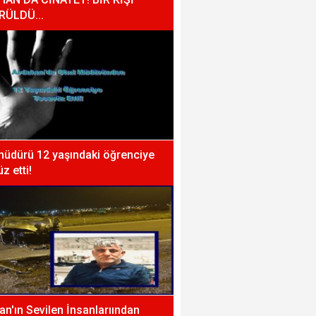
RÜLDÜ...
müdürü 12 yaşındaki öğrenciye
z etti!
n'ın Sevilen İnsanlarıından