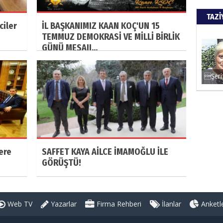
TAZİ
ciler
İL BAŞKANIMIZ KAAN KOÇ'UN 15
TEMMUZ DEMOKRASİ VE MİLLİ BİRLİK
GÜNÜ MESAJI...
ere
SAFFET KAYA AİLCE İMAMOĞLU İLE
GÖRÜŞTÜ!
Web TV
Yazarlar
Firma Rehberi
İlanlar
Anketl