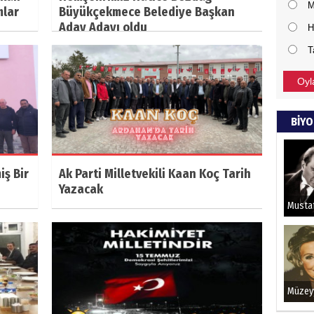
M
mlar
Büyükçekmece Belediye Başkan
Aday Adayı oldu
H
T
Oyl
BİYO
iş Bir
Ak Parti Milletvekili Kaan Koç Tarih
Yazacak