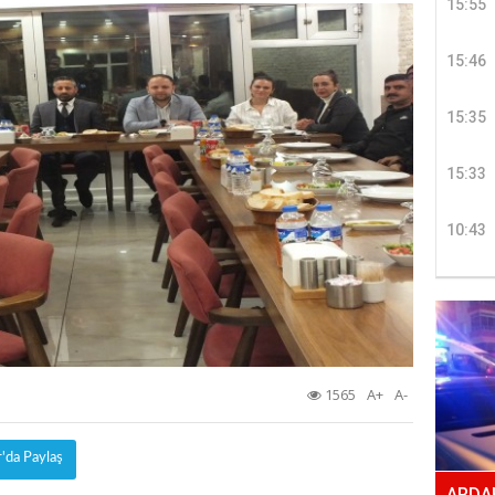
15:55
15:46
15:35
15:33
10:43
1565
A+
A-
r'da Paylaş
ARDAH