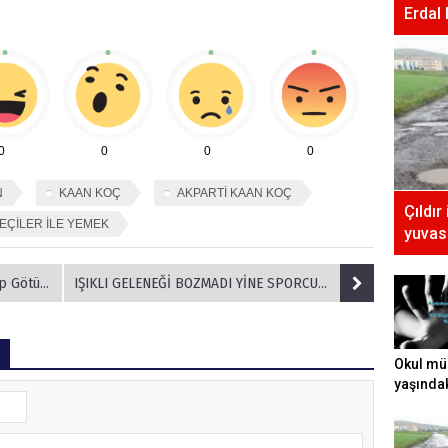
Erdal
0
0
0
0
N
KAAN KOÇ
AKPARTİ KAAN KOÇ
Çıldır
EÇİLER İLE YEMEK
yuvası
 Götürdü
IŞIKLI GELENEĞİ BOZMADI YİNE SPORCUNUN YANINDA OLDU..
Okul mü
yaşında
tecavüz e