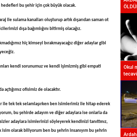
 hedefleri bu şehir için çok büyük olacak.
ÖLDÜ
araj ile sulama kanalları oluşturup artık dışarıdan saman ot
cilerimizi dışa bağımlığını bitirmiş olacağız.
kmadığımız hiç kimseyi bırakmayacağız diğer adaylar gibi
yeceğiz.
bunları kendi sorunumuz ve kendi işimizmiş gibi empati
Okul 
tecavü
 açtığımız ofisimiz de olacaktır.
r ile tek tek selamlaşırken ben isimlerimiz ile hitap ederek
nıyorum, bu şehirde adayım ve diğer adaylara ise onlarla da
izler adaylara isimlerinizi söyleyerek kendinizi tanıttınız,
k isim olarak biliyorum ben bu şehrin insanıyım bu şehrin
Ardaha