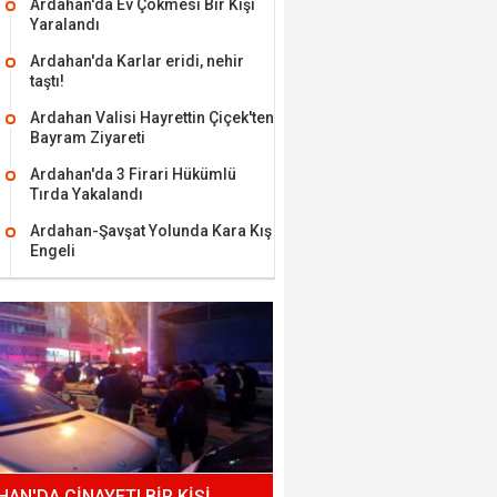
Ardahan'da Ev Çökmesi Bir Kişi
Yaralandı
Ardahan'da Karlar eridi, nehir
taştı!
Ardahan Valisi Hayrettin Çiçek'ten
Bayram Ziyareti
Ardahan'da 3 Firari Hükümlü
Tırda Yakalandı
Ardahan-Şavşat Yolunda Kara Kış
Engeli
AN'DA CİNAYET! BİR KİŞİ