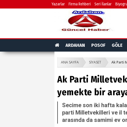
Yazarlar
Firma Rehberi
Seri İlanlar
Biyogra
ARDAHAN
POSOF
GÖLE
ANA SAYFA
SİYASET
Ak Parti M
Ak Parti Milletvek
yemekte bir araya
Secime son iki hafta kal
parti Milletvekilleri ve il 
arasında da samimi ev or