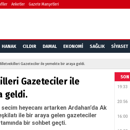
filer
Anketler
Gazete Manşetleri
HANAK
CILDIR
DAMAL
EKONOMİ
SAĞLIK
SİYASET
illetvekilleri Gazeteciler ile yemekte bir araya geldi.
SON 
illeri Gazeteciler ile
19:33
 geldi.
20:56
a secim heyecanı artarken Ardahan’da Ak
teşkilatı ile bir araya gelen gazeteciler
16:00
tamında bir sohbet geçti.