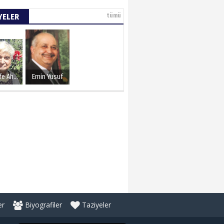
YELER
tümü
Şerife Ahmet
Emin Yusuf
er
Biyografiler
Taziyeler