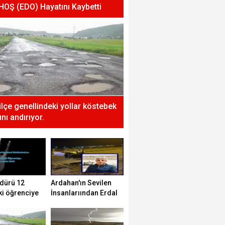
 HOŞ (EDO) Hayatını Kaybetti
 ilçe genellindeki yollar köstebek
nı andırıyor.
dürü 12
Ardahan'ın Sevilen
ki öğrenciye
İnsanlarıından Erdal
tti!
HOŞ (EDO) Hayatını
Kaybetti