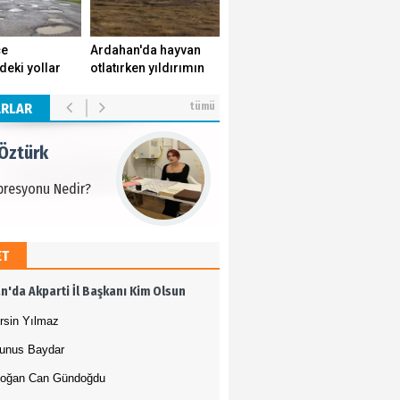
 Öztürk
çe
Ardahan'da hayvan
deki yollar
otlatırken yıldırımın
presyonu Nedir?
k yuvasını
isabet ettiği genç
r.
yaşamını yitirdi.
ARLAR
tümü
 Öztürk
presyonu Nedir?
ET
 Öztürk
n'da Akparti İl Başkanı Kim Olsun
presyonu Nedir?
rsin Yılmaz
unus Baydar
oğan Can Gündoğdu