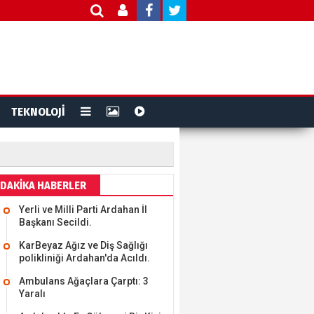
TEKNOLOJİ
DAKİKA HABERLER
Yerli ve Milli Parti Ardahan İl
Başkanı Secildi.
KarBeyaz Ağız ve Diş Sağlığı
polikliniği Ardahan'da Acıldı.
Ambulans Ağaçlara Çarptı: 3
Yaralı