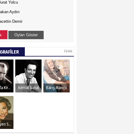
urat Yolcu
akan Aydın
acettin Demir
a
Oyları Göster
GRAFİLER
tümü
Mustafa Kemal Atatürk
Kemal Sunal
Barış Manço
Müzeyyen Senar