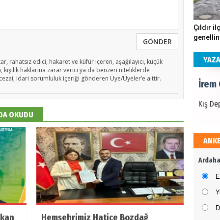
İrem
Çıldır il
genellin
Kış De
GÖNDER
köstebe
andırıyo
YAZ
ar, rahatsız edici, hakaret ve küfür içeren, aşağılayıcı, küçük
 kişilik haklarına zarar verici ya da benzeri niteliklerde
cezai, idari sorumluluk içeriği gönderen Üye/Üyeler’e aittir.
İrem
Kış De
 DA OKUDU
ANK
İrem
Ardaha
Kış De
E
Y
D
şkan
Hemşehrimiz Hatice Bozdağ