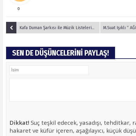
0
Kafa Duman Şarkısı ile Müzik Listelerini …
M.Suat Işıklı ‘’ A
SEN DE DÜŞÜNCELERİNİ PAYLAŞ!
Dikkat!
Suç teşkil edecek, yasadışı, tehditkar, r
hakaret ve küfür içeren, aşağılayıcı, küçük düş