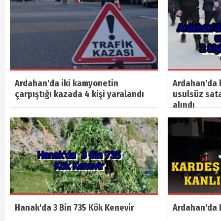
Ardahan'da iki kamyonetin
Ardahan'da k
çarpıştığı kazada 4 kişi yaralandı
usulsüz sata
alındı
Hanak'da 3 Bin 735 Kök Kenevir
Ardahan'da B