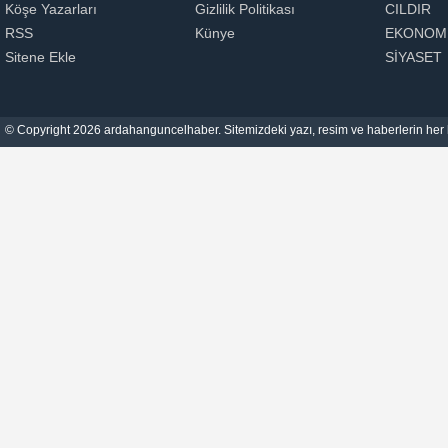
Köşe Yazarları
Gizlilik Politikası
CILDIR
RSS
Künye
EKONOM
Sitene Ekle
SİYASET
© Copyright 2026 ardahanguncelhaber. Sitemizdeki yazı, resim ve haberlerin her h