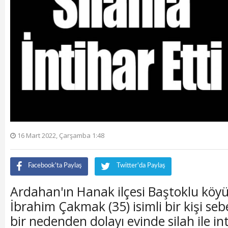
16 Mart 2022, Çarşamba 1:48
Facebook'ta Paylaş
Twitter'da Paylaş
Ardahan'ın Hanak ilçesi Baştoklu köyü
İbrahim Çakmak (35) isimli bir kişi se
bir nedenden dolayı evinde silah ile int