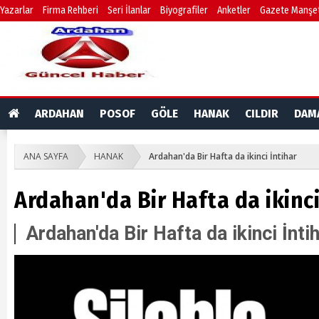
Yazarlar
Firma Rehberi
Seri İlanlar
Biyografiler
Anketler
Gazete Manşet
ARDAHAN
POSOF
GÖLE
HANAK
CILDIR
DAM
ANA SAYFA
HANAK
Ardahan'da Bir Hafta da ikinci İntihar
Ardahan'da Bir Hafta da ikinci
Ardahan'da Bir Hafta da ikinci İnti