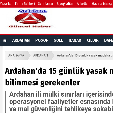
Yazarlar
Firma Rehberi
Seri İlanlar
Biyografiler
Anketler
Gazete Manşet
ARDAHAN
POSOF
GÖLE
HANAK
CILDIR
DAM
ANA SAYFA
ARDAHAN
Ardahan'da 15 günlük yasak mutlaka bi
Ardahan'da 15 günlük yasak 
bilinmesi gerekenler
Ardahan ili mülki sınırları içerisin
operasyonel faaliyetler esnasında 
ve mal güvenliğini tehlikeye sokab