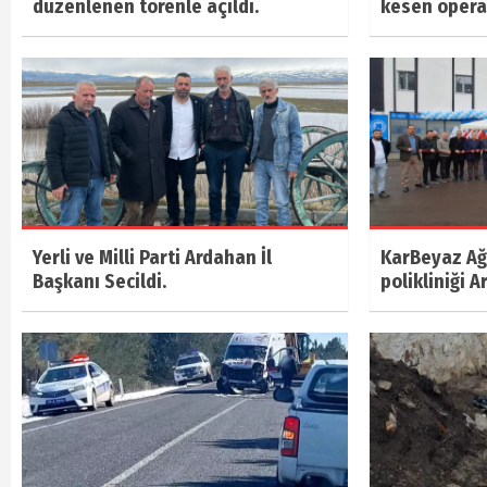
düzenlenen törenle açıldı.
kesen oper
Yerli ve Milli Parti Ardahan İl
KarBeyaz Ağı
Başkanı Secildi.
polikliniği A