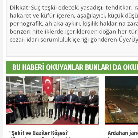
Dikkat!
Suç teşkil edecek, yasadışı, tehditkar, r
hakaret ve küfür içeren, aşağılayıcı, küçük düş
pornografik, ahlaka aykırı, kişilik haklarına zara
benzeri niteliklerde içeriklerden doğan her tür
cezai, idari sorumluluk içeriği gönderen Üye/Üye
BU HABERİ OKUYANLAR BUNLARI DA OKU
"Şehit ve Gaziler Köşesi"
Ardahan jan