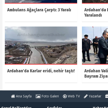
Ambulans Ağaçlara Çarptı: 3 Yaralı
Ardahan'da E
Yaralandı
Ardahan'da Karlar eridi, nehir taştı!
Ardahan Vali
Bayram Ziya
Ana Sayfa
Foto Galeri
Web TV
Yazarlar