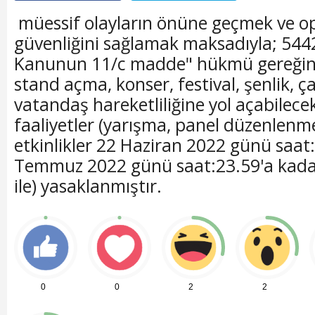
müessif olayların önüne geçmek ve o
güvenliğini sağlamak maksadıyla; 5442 s
Kanunun 11/c madde" hükmü gereğinc
stand açma, konser, festival, şenlik, ç
vatandaş hareketliliğine yol açabilece
faaliyetler (yarışma, panel düzenlenmes
etkinlikler 22 Haziran 2022 günü saat
Temmuz 2022 günü saat:23.59'a kada
ile) yasaklanmıştır.
0
0
2
2