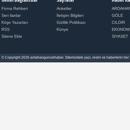
Genel Bağlantılar
Sayfalar
Haber Ka
Firma Rehberi
Anketler
ARDAHA
Seri ilanlar
İletişim Bilgileri
GÖLE
Köşe Yazarları
Gizlilik Politikası
CILDIR
RSS
Künye
EKONOM
Sitene Ekle
SİYASET
© Copyright 2026 ardahanguncelhaber. Sitemizdeki yazı, resim ve haberlerin her h