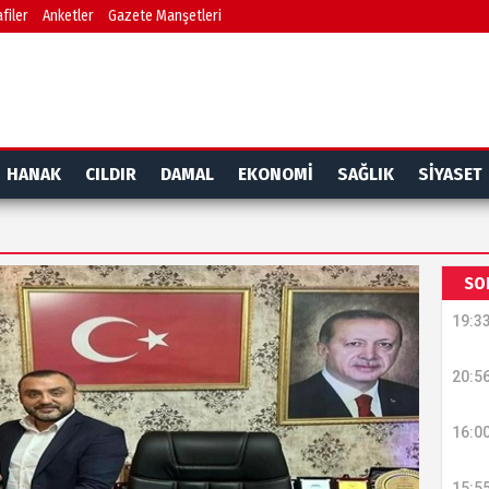
filer
Anketler
Gazete Manşetleri
HANAK
CILDIR
DAMAL
EKONOMİ
SAĞLIK
SİYASET
SO
19:3
20:5
16:0
15:5