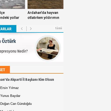
m Öztürk
ilçe
Ardahan'da hayvan
indeki yollar
otlatırken yıldırımın
Depresyonu Nedir?
ek yuvasını
isabet ettiği genç
yor.
yaşamını yitirdi.
ZARLAR
tümü
m Öztürk
Depresyonu Nedir?
KET
m Öztürk
an'da Akparti İl Başkanı Kim Olsun
Depresyonu Nedir?
Ersin Yılmaz
Yunus Baydar
Doğan Can Gündoğdu