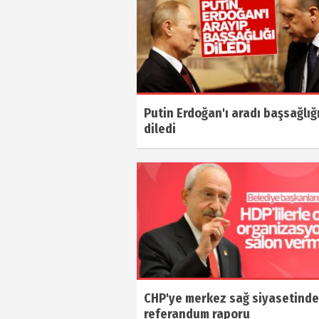
Putin Erdoğan'ı aradı başsağlığ
diledi
CHP'ye merkez sağ siyasetind
referandum raporu