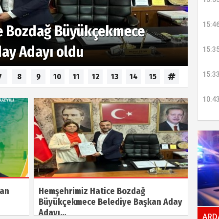
15:4
e Bozdağ Büyükçekmece
ay Adayı oldu
15:3
15:3
7
8
9
10
11
12
13
14
15
10:4
kan
Hemşehrimiz Hatice Bozdağ
Büyükçekmece Belediye Başkan Aday
Adayı…
ARDA