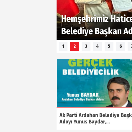
Hemşehrimiz Hatic
Belediye Başkan Ad
1
2
3
4
5
6
Ak Parti Ardahan Belediye Baş
Adayı Yunus Baydar,…