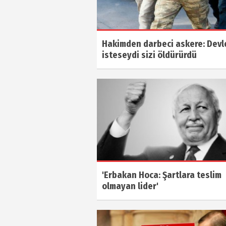
Hakimden darbeci askere: Devl
isteseydi sizi öldürürdü
'Erbakan Hoca: Şartlara teslim
olmayan lider'