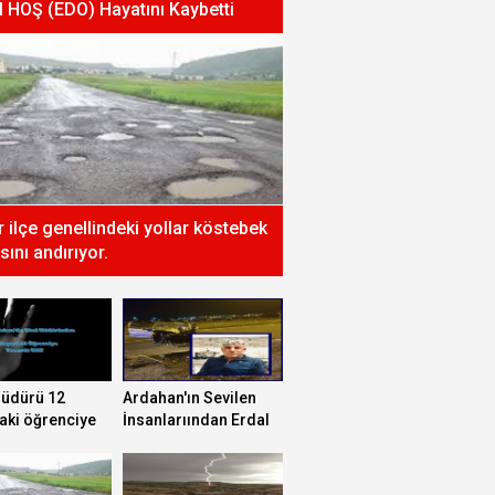
l HOŞ (EDO) Hayatını Kaybetti
ır ilçe genellindeki yollar köstebek
sını andırıyor.
müdürü 12
Ardahan'ın Sevilen
aki öğrenciye
İnsanlarıından Erdal
 etti!
HOŞ (EDO) Hayatını
Kaybetti