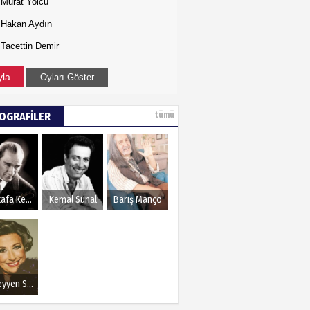
Murat Yolcu
Hakan Aydın
Tacettin Demir
yla
Oyları Göster
YOGRAFİLER
tümü
Mustafa Kemal Atatürk
Kemal Sunal
Barış Manço
Müzeyyen Senar