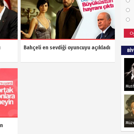
O
ı
Bahçeli en sevdiği oyuncuyu açıkladı
Bİ
en