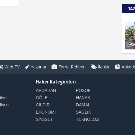
TA
Web TV
Yazarlar
Firma Rehberi
İlanlar
Anketl
Haber Kategorileri
ARDAHAN
POSOF
ileri
GÖLE
HANAK
tikası
CILDIR
DAMAL
EKONOMİ
SAĞLIK
SİYASET
TEKNOLOJİ