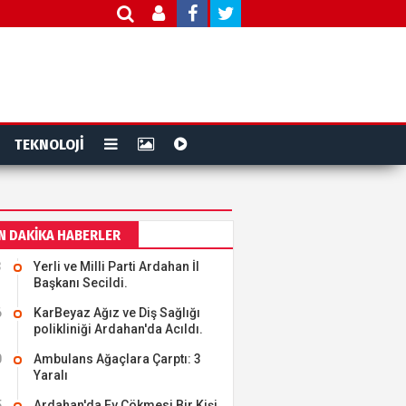
TEKNOLOJİ
N DAKİKA HABERLER
3
Yerli ve Milli Parti Ardahan İl
Başkanı Secildi.
6
KarBeyaz Ağız ve Diş Sağlığı
polikliniği Ardahan'da Acıldı.
0
Ambulans Ağaçlara Çarptı: 3
Yaralı
5
Ardahan'da Ev Çökmesi Bir Kişi