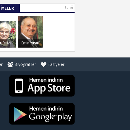
ZİYELER
tümü
Şerife Ahmet
Emin Yusuf
er
Biyografiler
Taziyeler