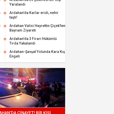
Yaralandı
6
Ardahan'da Karlar eridi, nehir
taştı!
5
Ardahan Valisi Hayrettin Çiçek'ten
Bayram Ziyareti
3
Ardahan'da 3 Firari Hükümlü
Tırda Yakalandı
3
Ardahan-Şavşat Yolunda Kara Kış
Engeli
HAN'DA CİNAYET! BİR KİŞİ