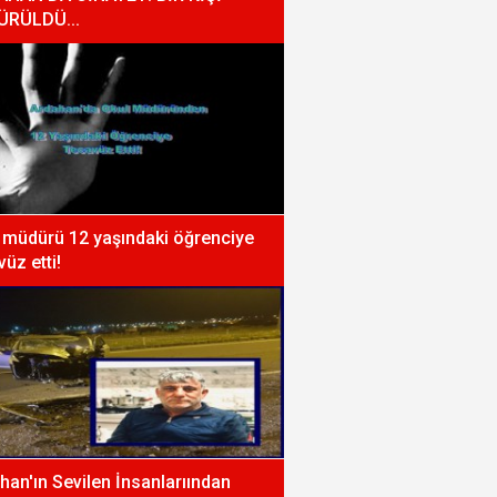
ÜRÜLDÜ...
 müdürü 12 yaşındaki öğrenciye
vüz etti!
han'ın Sevilen İnsanlarıından