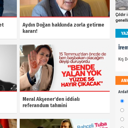
İre
Çıldır 
genell
Kış 
et
Aydın Doğan hakkında zorla getirme
kösteb
kararı!
andırı
YA
İre
Kış 
AN
İre
Ardah
Kış 
Meral Akşener'den iddialı
referandum tahmini