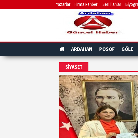
Yazarlar
Firma Rehberi
Seri İlanlar
Biyogra
ARDAHAN
POSOF
GÖLE
SİYASET