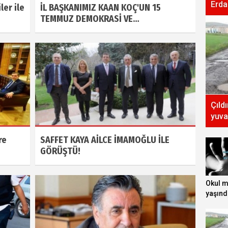
Erda
ler ile
İL BAŞKANIMIZ KAAN KOÇ'UN 15
TEMMUZ DEMOKRASİ VE…
Çıld
yuva
re
SAFFET KAYA AİLCE İMAMOĞLU İLE
GÖRÜŞTÜ!
Okul 
yaşınd
tecavüz