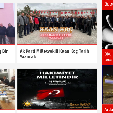
ÖLD
 Bir
Ak Parti Milletvekili Kaan Koç Tarih
Okul
Yazacak
teca
Arda