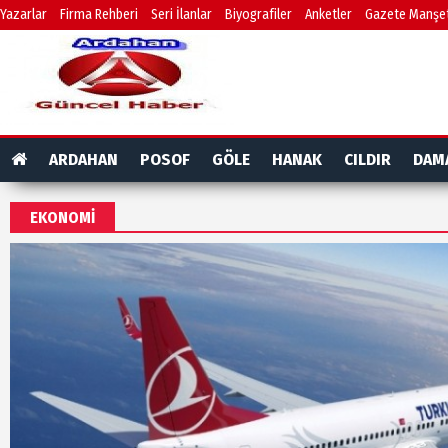
Yazarlar
Firma Rehberi
Seri İlanlar
Biyografiler
Anketler
Gazete Manşet
ARDAHAN
POSOF
GÖLE
HANAK
CILDIR
DAM
EKONOMİ