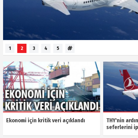
1
2
3
4
5
Ekonomi için kritik veri açıklandı
THY'nin ardı
seferlerini ip