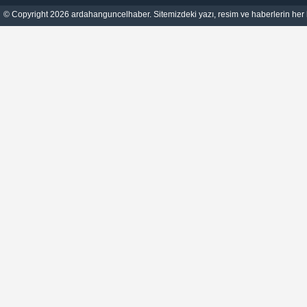
© Copyright 2026 ardahanguncelhaber. Sitemizdeki yazı, resim ve haberlerin her h