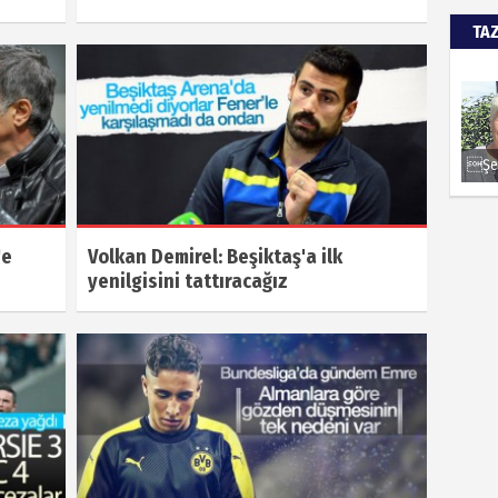
TA
'e
Volkan Demirel: Beşiktaş'a ilk
yenilgisini tattıracağız