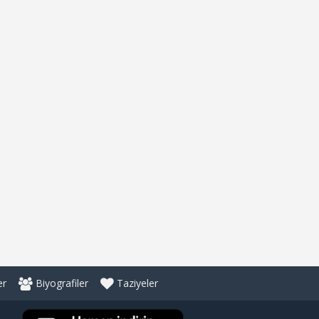
er
Biyografiler
Taziyeler