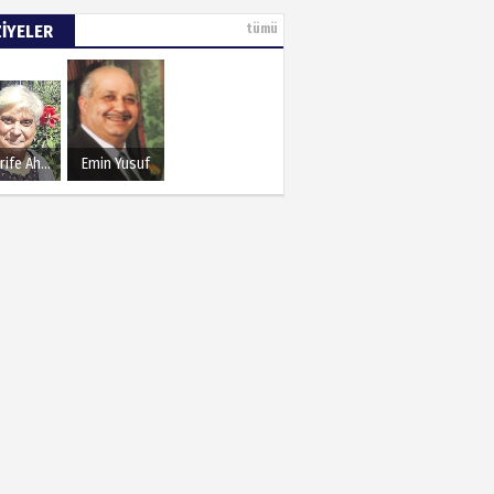
ZİYELER
tümü
Şerife Ahmet
Emin Yusuf