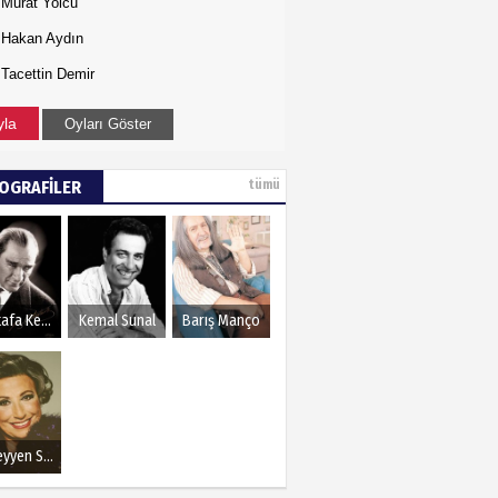
Murat Yolcu
Hakan Aydın
Tacettin Demir
yla
Oyları Göster
YOGRAFİLER
tümü
Mustafa Kemal Atatürk
Kemal Sunal
Barış Manço
Müzeyyen Senar