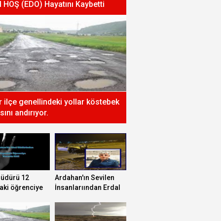
l HOŞ (EDO) Hayatını Kaybetti
ır ilçe genellindeki yollar köstebek
sını andırıyor.
müdürü 12
Ardahan'ın Sevilen
aki öğrenciye
İnsanlarıından Erdal
 etti!
HOŞ (EDO) Hayatını
Kaybetti