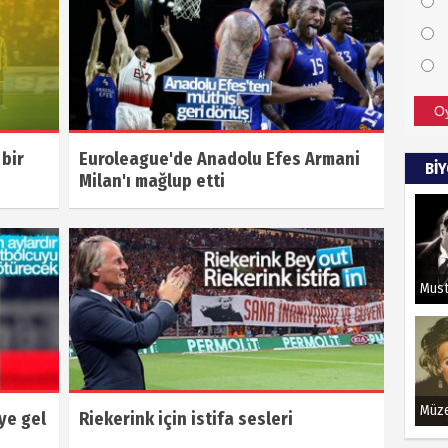
O
 bir
Euroleague'de Anadolu Efes Armani
Bİ
Milan'ı mağlup etti
ye gel
Riekerink için istifa sesleri