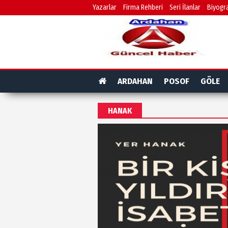
Yazarlar
Firma Rehberi
Seri İlanlar
Biyogra
ARDAHAN
POSOF
GÖLE
HANAK