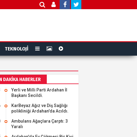
TEKNOLOJİ
N DAKİKA HABERLER
3
Yerli ve Milli Parti Ardahan İl
Başkanı Secildi.
6
KarBeyaz Ağız ve Diş Sağlığı
polikliniği Ardahan'da Acıldı.
0
Ambulans Ağaçlara Çarptı: 3
Yaralı
5
Ardahan'da Ev Çökmesi Bir Kişi