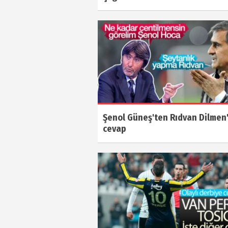
Şenol Güneş'ten Rıdvan Dilmen
cevap