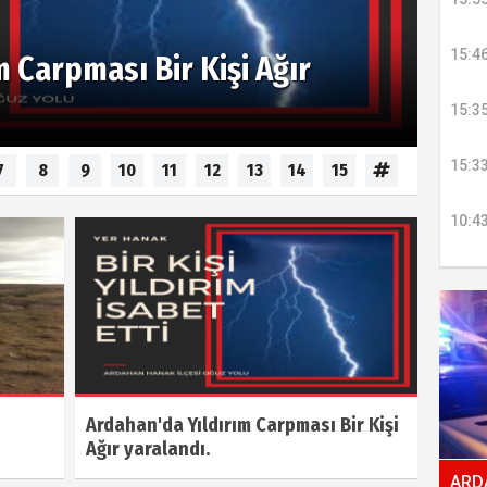
15:4
 Carpması Bir Kişi Ağır
15:3
15:3
7
8
9
10
11
12
13
14
15
10:4
Ardahan'da Yıldırım Carpması Bir Kişi
Ağır yaralandı.
ARDA