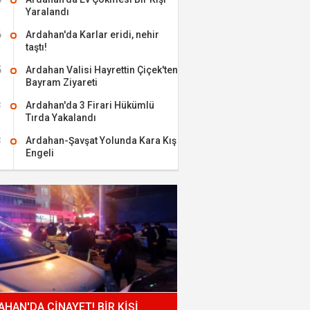
Yaralandı
6
Ardahan'da Karlar eridi, nehir
taştı!
5
Ardahan Valisi Hayrettin Çiçek'ten
Bayram Ziyareti
3
Ardahan'da 3 Firari Hükümlü
Tırda Yakalandı
3
Ardahan-Şavşat Yolunda Kara Kış
Engeli
HAN'DA CİNAYET! BİR KİŞİ