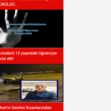
ÜRÜLDÜ...
 müdürü 12 yaşındaki öğrenciye
vüz etti!
han'ın Sevilen İnsanlarıından