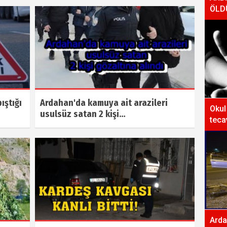
ÖLD
ıştığı
Ardahan'da kamuya ait arazileri
Okul
usulsüz satan 2 kişi…
teca
Arda