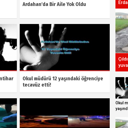
Erda
Ardahan'da Bir Aile Yok Oldu
Çıld
yuva
İntihar
Okul müdürü 12 yaşındaki öğrenciye
tecavüz etti!
Okul 
yaşınd
tecavüz