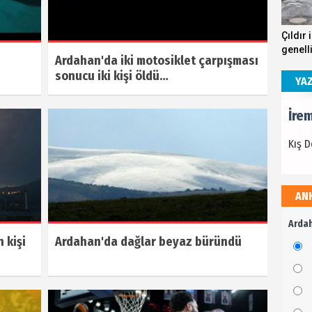
İre
Çıldır 
genell
Kış 
Ardahan'da iki motosiklet çarpışması
kösteb
sonucu iki kişi öldü…
andırı
YA
İre
Kış 
AN
İre
Ardah
Kış 
 kişi
Ardahan'da dağlar beyaz büründü