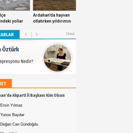
m Öztürk
ilçe
Ardahan'da hayvan
indeki yollar
otlatırken yıldırımın
Depresyonu Nedir?
ek yuvasını
isabet ettiği genç
yor.
yaşamını yitirdi.
ZARLAR
tümü
m Öztürk
Depresyonu Nedir?
KET
m Öztürk
an'da Akparti İl Başkanı Kim Olsun
Depresyonu Nedir?
Ersin Yılmaz
Yunus Baydar
Doğan Can Gündoğdu