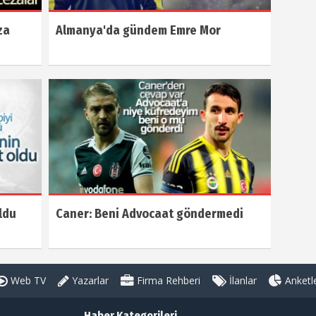
za
Almanya'da gündem Emre Mor
ldu
Caner: Beni Advocaat göndermedi
Web TV
Yazarlar
Firma Rehberi
İlanlar
Anketl
Haber Kategorileri