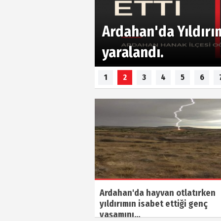
Ardahan'da Yıldırım
yaralandı.
1
2
3
4
5
6
Ardahan'da hayvan otlatırken
yıldırımın isabet ettiği genç
yaşamını…