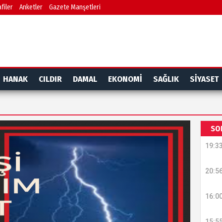
filer
Anketler
Gazete Manşetleri
HANAK
CILDIR
DAMAL
EKONOMİ
SAĞLIK
SİYASET
SO
19:3
20:5
16:0
15:5