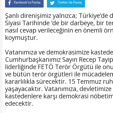
Facebook'ta Paylaş
Twitter'da Paylaş
Şanlı direnişimiz yalnızca; Türkiye’de 
Siyasi Tarihinde ’de bir darbeye, bir te
nasıl cevap verileceğinin en önemli ör
koymuştur.
Vatanımıza ve demokrasimize kastedenl
Cumhurbaşkanımız Sayın Recep Tayi
liderliğinde FETÖ Terör Örgütü ile onun 
ve bütün terör örgütleri ile mücadel
kararlılıkla sürecektir. 15 Temmuz ru
yaşayacaktır. Vatanımıza, devletimize 
kastedenlere karşı demokrasi nöbeti
edecektir.