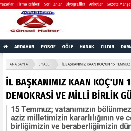
Yazarlar
Firma Rehberi
Seri İlanlar
Biyografiler
Anketler
Gazete Manşet
ARDAHAN
POSOF
GÖLE
HANAK
CILDIR
DAM
ANA SAYFA
SİYASET
İL BAŞKANIMIZ KAAN KOÇ'UN 15 TEMMUZ D
İL BAŞKANIMIZ KAAN KOÇ'UN 
DEMOKRASİ VE MİLLİ BİRLİK GÜ
15 Temmuz; vatanımızın bölünmez
aziz milletimizin kararlılığının ve c
birliğimizin ve beraberliğimizin dü