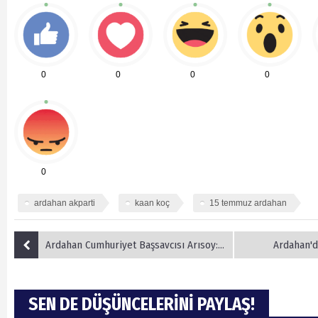
0
0
0
0
0
ardahan akparti
kaan koç
15 temmuz ardahan
Ardahan Cumhuriyet Başsavcısı Arısoy: "15 Temmuz'da yaşananlar hak ile batılın savaşıydı
Ardahan'd
SEN DE DÜŞÜNCELERİNİ PAYLAŞ!