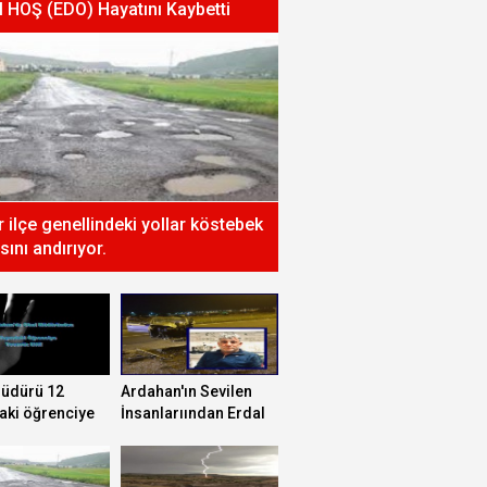
l HOŞ (EDO) Hayatını Kaybetti
ır ilçe genellindeki yollar köstebek
sını andırıyor.
müdürü 12
Ardahan'ın Sevilen
aki öğrenciye
İnsanlarıından Erdal
 etti!
HOŞ (EDO) Hayatını
Kaybetti