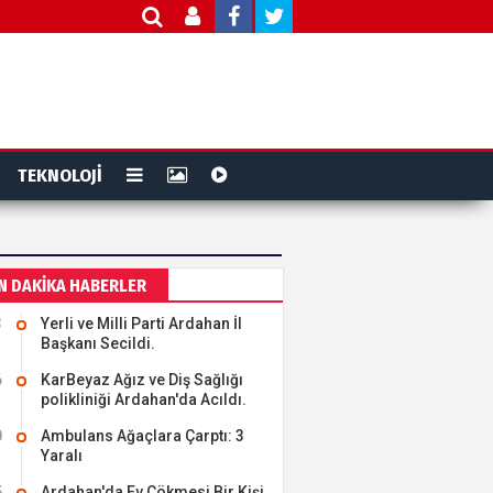
TEKNOLOJİ
N DAKİKA HABERLER
3
Yerli ve Milli Parti Ardahan İl
Başkanı Secildi.
6
KarBeyaz Ağız ve Diş Sağlığı
polikliniği Ardahan'da Acıldı.
0
Ambulans Ağaçlara Çarptı: 3
Yaralı
5
Ardahan'da Ev Çökmesi Bir Kişi