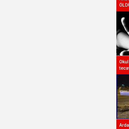
ÖLD
Okul
teca
Arda