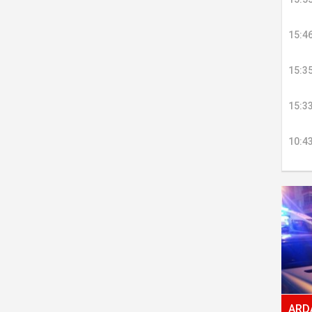
15:4
15:3
15:3
10:4
ARDA