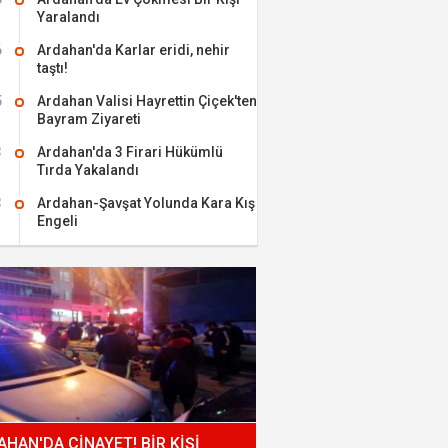
Yaralandı
6
Ardahan'da Karlar eridi, nehir
taştı!
5
Ardahan Valisi Hayrettin Çiçek'ten
Bayram Ziyareti
3
Ardahan'da 3 Firari Hükümlü
Tırda Yakalandı
3
Ardahan-Şavşat Yolunda Kara Kış
Engeli
HAN'DA CİNAYET! BİR KİŞİ