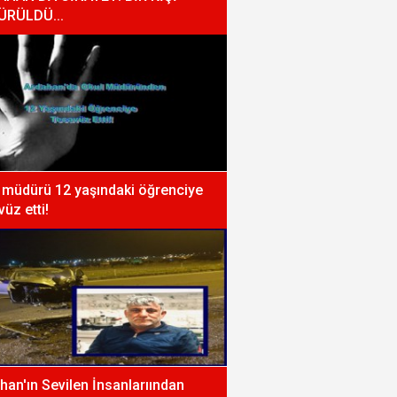
ÜRÜLDÜ...
 müdürü 12 yaşındaki öğrenciye
vüz etti!
han'ın Sevilen İnsanlarıından