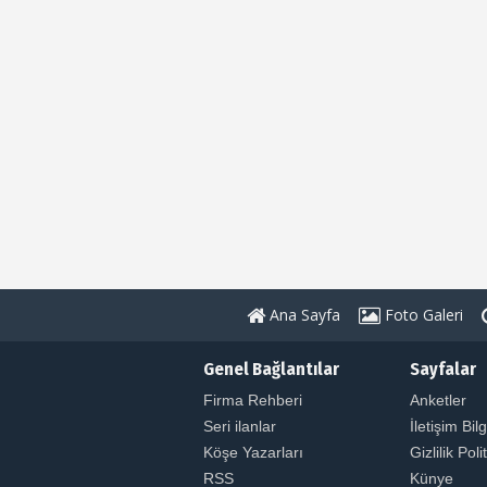
Ana Sayfa
Foto Galeri
Genel Bağlantılar
Sayfalar
Firma Rehberi
Anketler
Seri ilanlar
İletişim Bilg
Köşe Yazarları
Gizlilik Poli
RSS
Künye