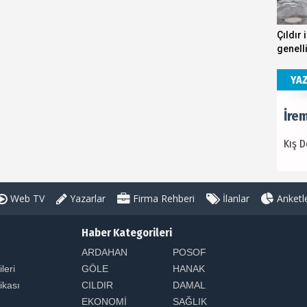
İre
Çıldır 
genell
Kış 
kösteb
andırı
YA
İre
Kış 
Web TV
Yazarlar
Firma Rehberi
İlanlar
Anketl
İre
Kış 
Haber Kategorileri
ARDAHAN
POSOF
ileri
GÖLE
HANAK
tikası
CILDIR
DAMAL
EKONOMİ
SAĞLIK