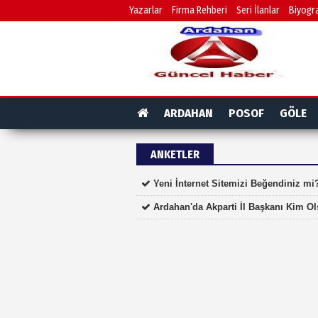
Yazarlar
Firma Rehberi
Seri İlanlar
Biyogra
ARDAHAN
POSOF
GÖLE
ANKETLER
Yeni İnternet Sitemizi Beğendiniz mi
Ardahan'da Akparti İl Başkanı Kim O