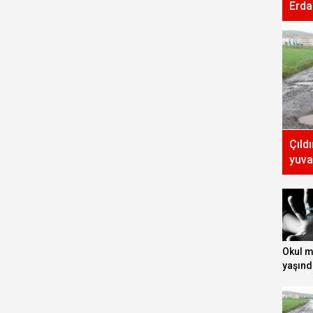
Erda
Çıld
yuva
Okul 
yaşınd
tecavüz