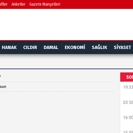
filer
Anketler
Gazete Manşetleri
HANAK
CILDIR
DAMAL
EKONOMİ
SAĞLIK
SİYASET
SO
?
lsun
19:3
20:5
16:0
15:5