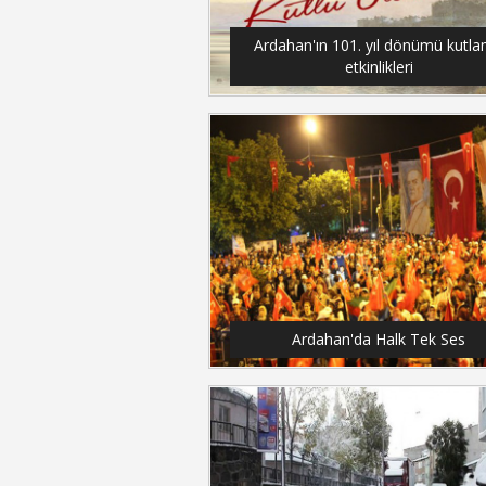
Ardahan'ın 101. yıl dönümü kutl
etkinlikleri
Ardahan'da Halk Tek Ses