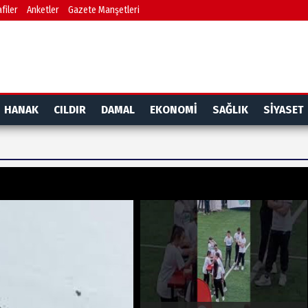
filer
Anketler
Gazete Manşetleri
HANAK
CILDIR
DAMAL
EKONOMİ
SAĞLIK
SİYASET