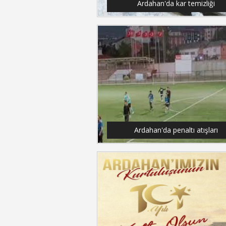
Ardahan'da kar temizliği
Ardahan'da penaltı atışları