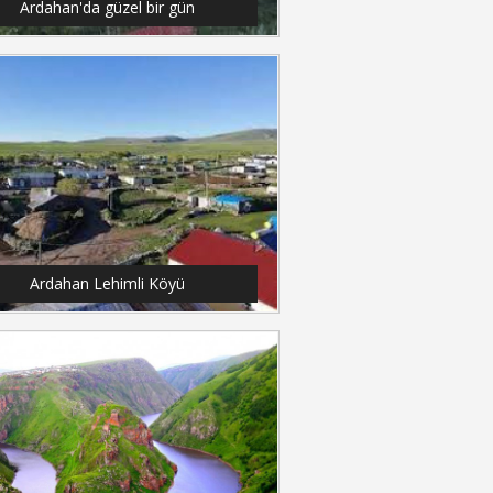
Ardahan'da güzel bir gün
Ardahan Lehimli Köyü