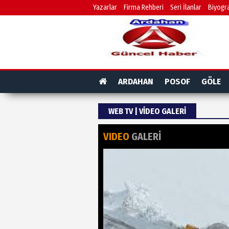
Yazarlar
Firma Rehberi
Seri İlanlar
Biyogra
ARDAHAN
POSOF
GÖLE
WEB TV | VIDEO GALERI
VIDEO
GALERİ