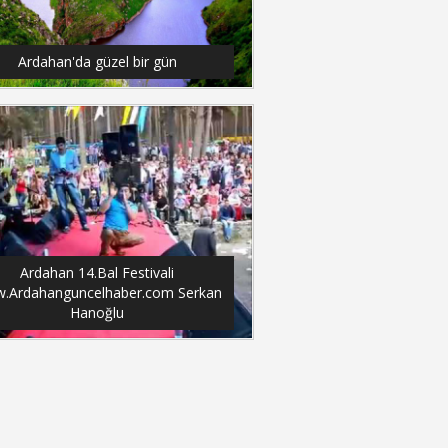
Ardahan'da güzel bir gün
Ardahan 14.Bal Festivali
.Ardahanguncelhaber.com Serkan
Hanoğlu