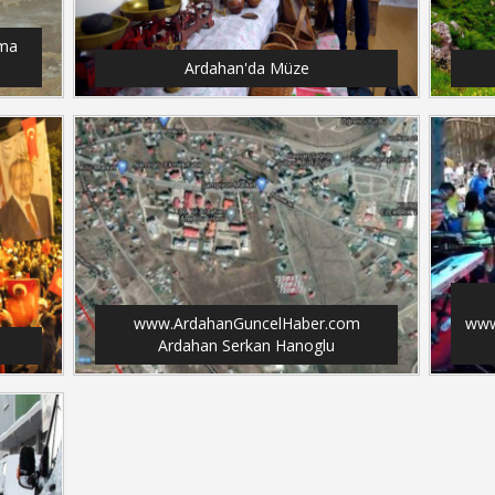
ama
Ardahan'da Müze
www.ArdahanGuncelHaber.com
www
Ardahan Serkan Hanoglu