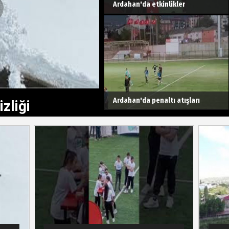
Ardahan'da etkinlikler
Ardahan'da penaltı atışları
zliği