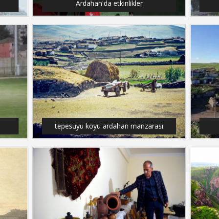
Ardahan'da etkinlikler
tepesuyu köyü ardahan manzarası