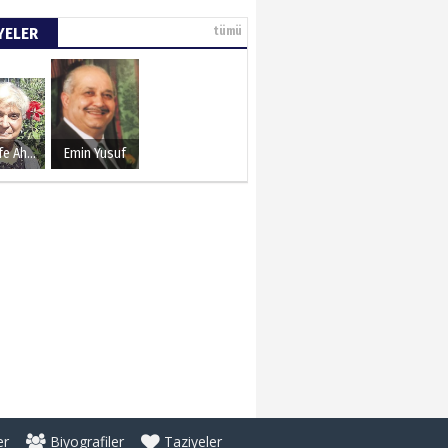
YELER
tümü
Şerife Ahmet
Emin Yusuf
er
Biyografiler
Taziyeler