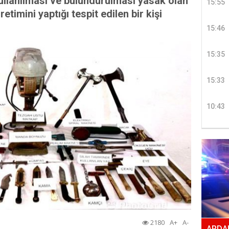
ullanılması ve bulundurulması yasak olan
15:55
retimini yaptığı tespit edilen bir kişi
15:46
15:35
15:33
10:43
2180
A+
A-
ARDAH