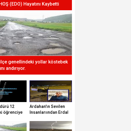
 HOŞ (EDO) Hayatını Kaybetti
 ilçe genellindeki yollar köstebek
nı andırıyor.
dürü 12
Ardahan'ın Sevilen
ki öğrenciye
İnsanlarıından Erdal
tti!
HOŞ (EDO) Hayatını
Kaybetti