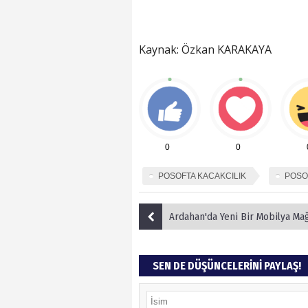
Kaynak: Özkan KARAKAYA
0
0
POSOFTA KACAKCILIK
POSO
Ardahan'da Yeni Bir Mobilya Mağazası Tören
SEN DE DÜŞÜNCELERİNİ PAYLAŞ!