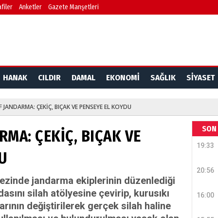
filer
Anketler
Gazete Manşetleri
HANAK
CILDIR
DAMAL
EKONOMİ
SAĞLIK
SİYASET
 JANDARMA: ÇEKİÇ, BIÇAK VE PENSEYE EL KOYDU
SON 
MA: ÇEKİÇ, BIÇAK VE
19:33
U
20:56
zinde jandarma ekiplerinin düzenlediği
asını silah atölyesine çevirip, kurusıkı
16:00
ının değiştirilerek gerçek silah haline