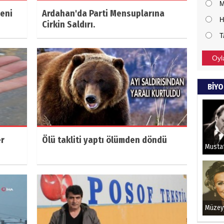
M
deni
Ardahan'da Parti Mensuplarına
H
Cirkin Saldırı.
T
Oyl
BİYO
er
Ölü takliti yaptı ölümden döndü