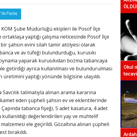
ÖLDÜ
r'da Paylaş
 KOM Şube Müdürlüğü ekipleri ile Posof İlçe
ortaklaşa yaptığı çalışma neticesinde Posof İlçe
r şahsın evini silah tamir atölyesi olarak
abanca ve av tüfeği bulundurduğu, kurusıkı
e oynama yaparak kurusıkıdan bozma tabancaya
Okul 
ale getirdiği ayrıca kullanılması ve bulundurulması
tecavü
in üretimini yaptığı yönünde bilgisine ulaşıldı.
a Savcılık talimatıyla alınan arama kararına
ikamet eden şüpheli şahsın ev ve eklentilerinde
 Çapında tabanca fişeği, 5 adet kasatura, 4 adet
kullanıldığı değerlendirilen yay ve muhtelif
 malzemesi ele geçirildi. Gözaltına alınan şüpheli
st bırakıldı.
Ardaha