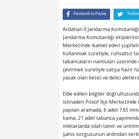
Facebook'ta Paylaş
Twitte
Ardahan İl Jandarma Komutanlığı
Jandarma Komutanlığı ekiplerinin 
Merkezinde ikamet eden şüpheli bi
kullanmak suretiyle, ruhsatsız t
tabancaların namluları üzerind
çevirmek suretiyle satışa hazır h
yasak olan kesici ve delici aletler
Elde edilen bilgiler doğrultusund
istinaden Posof İlçe Merkezinde 
yapılan aramada, 6 adet 7.65 mm.
kama, 21 adet tabanca yapımında 
miktarlarda silah tamir ve üretim
şahıs sorgusunun ardından serbe