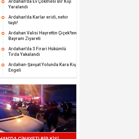
Ardahan'da Ev Çökmesi Bir Kişi
Yaralandı
Ardahan'da Karlar eridi, nehir
taştı!
Ardahan Valisi Hayrettin Çiçek'ten
Bayram Ziyareti
Ardahan'da 3 Firari Hükümlü
Tırda Yakalandı
Ardahan-Şavşat Yolunda Kara Kış
Engeli
AN'DA CİNAYET! BİR KİŞİ