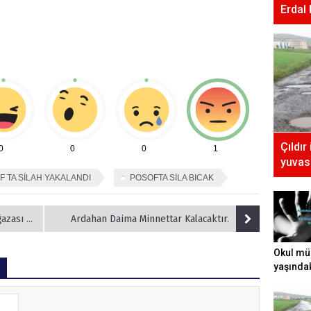
Erdal
Çıldır
0
0
0
1
yuvası
F TA SİLAH YAKALANDI
POSOFTA SİLA BICAK
le Açıldı
Ardahan Daima Minnettar Kalacaktır.
Okul mü
yaşında
tecavüz e