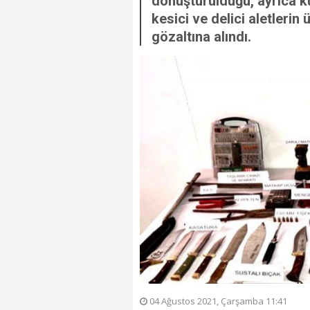
dönüştürüldüğü, ayrıca k
kesici ve delici aletlerin ü
gözaltına alındı.
04 Ağustos 2021, Çarşamba 11:41