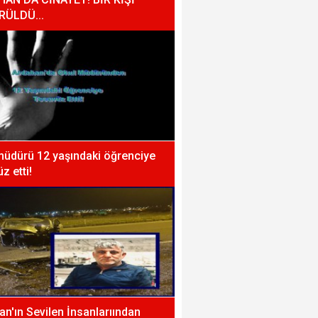
RÜLDÜ...
müdürü 12 yaşındaki öğrenciye
z etti!
n'ın Sevilen İnsanlarıından