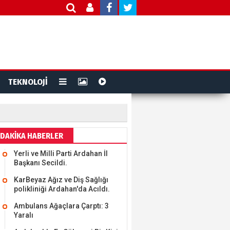
TEKNOLOJİ
DAKİKA HABERLER
Yerli ve Milli Parti Ardahan İl
Başkanı Secildi.
KarBeyaz Ağız ve Diş Sağlığı
polikliniği Ardahan'da Acıldı.
Ambulans Ağaçlara Çarptı: 3
Yaralı