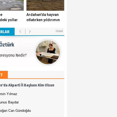
 Öztürk
çe
Ardahan'da hayvan
deki yollar
otlatırken yıldırımın
presyonu Nedir?
k yuvasını
isabet ettiği genç
r.
yaşamını yitirdi.
ARLAR
tümü
 Öztürk
presyonu Nedir?
ET
 Öztürk
n'da Akparti İl Başkanı Kim Olsun
presyonu Nedir?
rsin Yılmaz
unus Baydar
oğan Can Gündoğdu