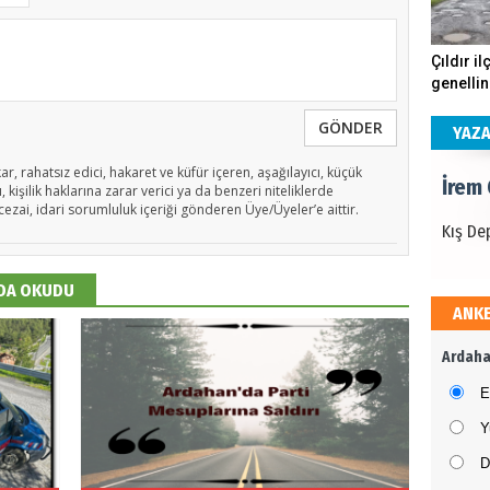
İrem
Çıldır il
genellin
Kış De
köstebe
GÖNDER
andırıyo
YAZ
ar, rahatsız edici, hakaret ve küfür içeren, aşağılayıcı, küçük
İrem
 kişilik haklarına zarar verici ya da benzeri niteliklerde
cezai, idari sorumluluk içeriği gönderen Üye/Üyeler’e aittir.
Kış De
 DA OKUDU
ANK
İrem
Ardaha
Kış De
E
Y
D