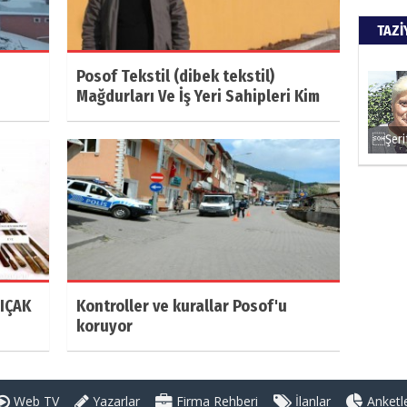
TAZİ
Posof Tekstil (dibek tekstil)
Mağdurları Ve İş Yeri Sahipleri Kim
BIÇAK
Kontroller ve kurallar Posof'u
koruyor
Web TV
Yazarlar
Firma Rehberi
İlanlar
Anketl