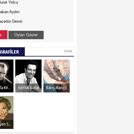
urat Yolcu
akan Aydın
acettin Demir
a
Oyları Göster
GRAFİLER
tümü
Mustafa Kemal Atatürk
Kemal Sunal
Barış Manço
Müzeyyen Senar