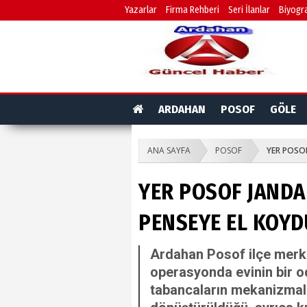
Yazarlar
Firma Rehberi
Seri İlanlar
Biyogra
ARDAHAN
POSOF
GÖLE
ANA SAYFA
POSOF
YER POSOF
YER POSOF JANDAR
PENSEYE EL KOYD
Ardahan Posof ilçe merke
operasyonda evinin bir od
tabancaların mekanizmalar