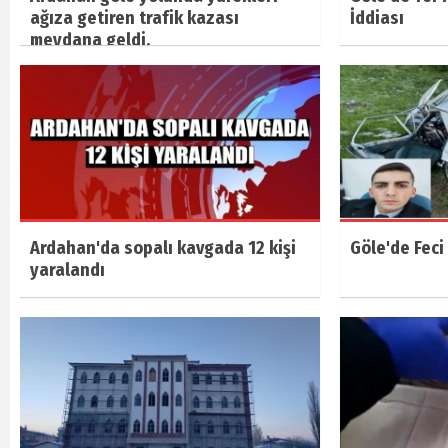
ağıza getiren trafik kazası
İddiası
meydana geldi.
Ardahan'da sopalı kavgada 12 kişi
Göle'de Feci
yaralandı