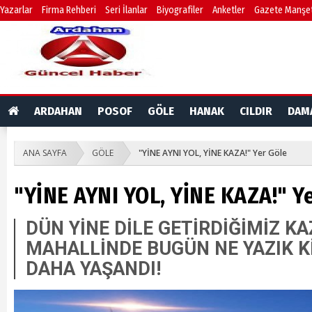
Yazarlar
Firma Rehberi
Seri İlanlar
Biyografiler
Anketler
Gazete Manşet
ARDAHAN
POSOF
GÖLE
HANAK
CILDIR
DAM
ANA SAYFA
GÖLE
"YİNE AYNI YOL, YİNE KAZA!" Yer Göle
"YİNE AYNI YOL, YİNE KAZA!" Y
DÜN YİNE DİLE GETİRDİĞİMİZ KA
MAHALLİNDE BUGÜN NE YAZIK Kİ
DAHA YAŞANDI!