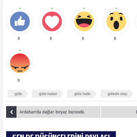
0
0
0
0
0
göle
göle haber
göle halkı
gölede olay
Ardahan'da dağlar beyaz büründü