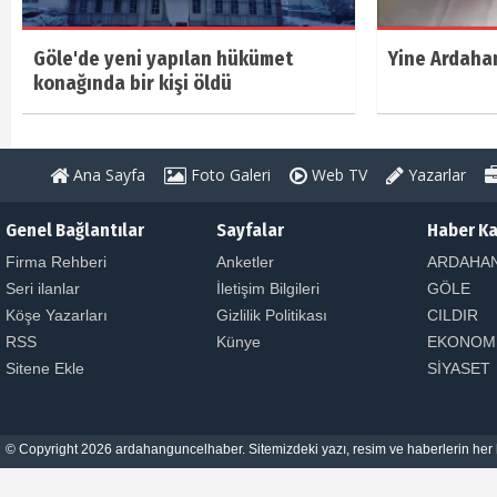
Göle'de yeni yapılan hükümet
Yine Ardahan
konağında bir kişi öldü
Ana Sayfa
Foto Galeri
Web TV
Yazarlar
Genel Bağlantılar
Sayfalar
Haber Ka
Firma Rehberi
Anketler
ARDAHA
Seri ilanlar
İletişim Bilgileri
GÖLE
Köşe Yazarları
Gizlilik Politikası
CILDIR
RSS
Künye
EKONOM
Sitene Ekle
SİYASET
© Copyright 2026 ardahanguncelhaber. Sitemizdeki yazı, resim ve haberlerin her h