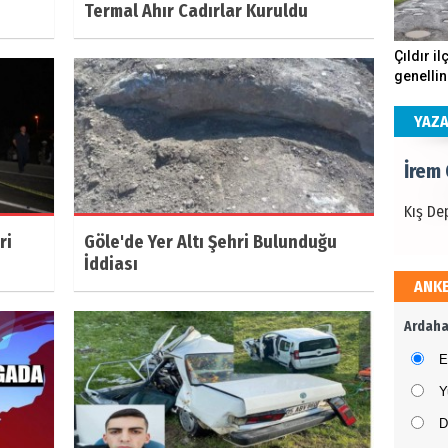
Termal Ahır Cadırlar Kuruldu
İrem
Çıldır il
genellin
Kış De
köstebe
andırıyo
YAZ
İrem
Kış De
ri
Göle'de Yer Altı Şehri Bulunduğu
İddiası
ANK
İrem
Ardaha
Kış De
E
Y
D