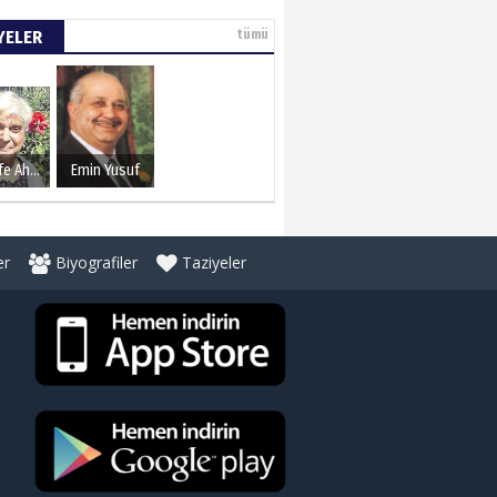
YELER
tümü
Şerife Ahmet
Emin Yusuf
er
Biyografiler
Taziyeler