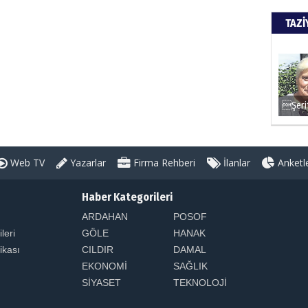
TAZİ
Web TV
Yazarlar
Firma Rehberi
İlanlar
Anketl
Haber Kategorileri
ARDAHAN
POSOF
ileri
GÖLE
HANAK
tikası
CILDIR
DAMAL
EKONOMİ
SAĞLIK
SİYASET
TEKNOLOJİ