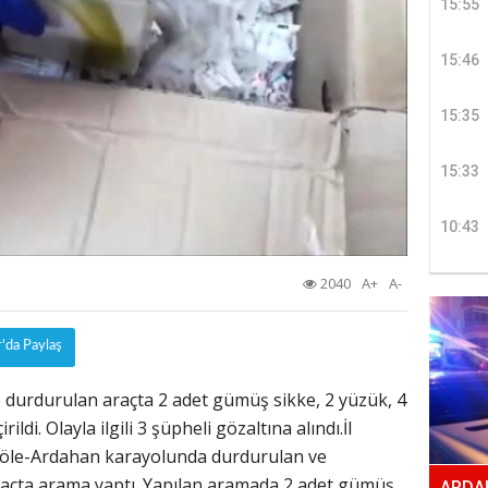
15:55
15:46
15:35
15:33
10:43
2040
A+
A-
r'da Paylaş
 durdurulan araçta 2 adet gümüş sikke, 2 yüzük, 4
ildi. Olayla ilgili 3 şüpheli gözaltına alındı.İl
Göle-Ardahan karayolunda durdurulan ve
 araçta arama yaptı. Yapılan aramada 2 adet gümüş
ARDAH