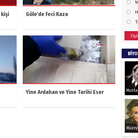
M
H
kişi
Göle'de Feci Kaza
T
Oyl
BİYO
Yine Ardahan ve Yine Tarihi Eser