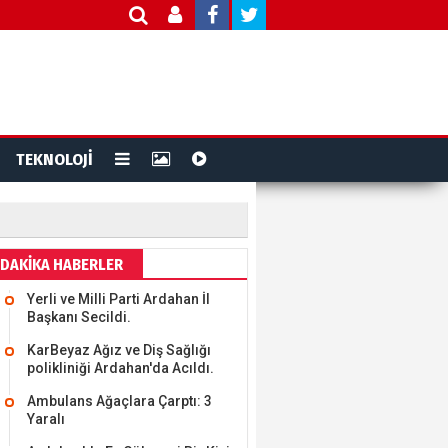
TEKNOLOJİ
DAKİKA HABERLER
Yerli ve Milli Parti Ardahan İl
Başkanı Secildi.
KarBeyaz Ağız ve Diş Sağlığı
polikliniği Ardahan'da Acıldı.
Ambulans Ağaçlara Çarptı: 3
Yaralı