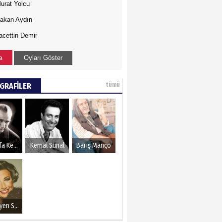
urat Yolcu
akan Aydın
acettin Demir
a
Oyları Göster
GRAFİLER
tümü
Mustafa Kemal Atatürk
Kemal Sunal
Barış Manço
Müzeyyen Senar