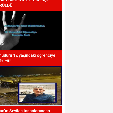
RÜLDÜ...
müdürü 12 yaşındaki öğrenciye
z etti!
n'ın Sevilen İnsanlarıından