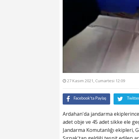
27 Kasım 2021, Cumartesi 12:09
Facebook'ta Paylaş
Twitte
Ardahan'da jandarma ekiplerince
adet obje ve 45 adet sikke ele geçir
Jandarma Komutanlığı ekipleri, 
Şırnak'tan geldiği tespit edilen