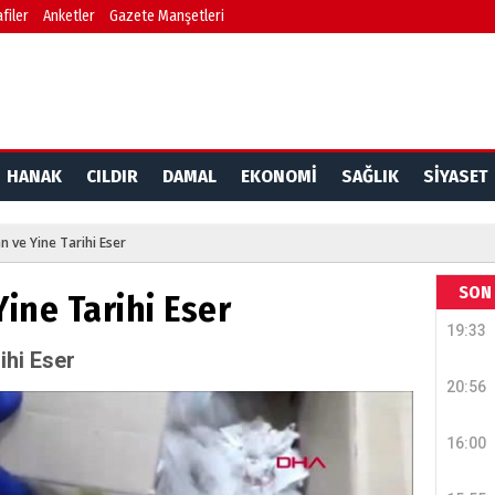
filer
Anketler
Gazete Manşetleri
HANAK
CILDIR
DAMAL
EKONOMİ
SAĞLIK
SİYASET
n ve Yine Tarihi Eser
SON 
ine Tarihi Eser
19:33
ihi Eser
20:56
16:00