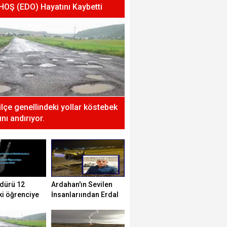
 HOŞ (EDO) Hayatını Kaybetti
 ilçe genellindeki yollar köstebek
nı andırıyor.
dürü 12
Ardahan'ın Sevilen
ki öğrenciye
İnsanlarıından Erdal
tti!
HOŞ (EDO) Hayatını
Kaybetti