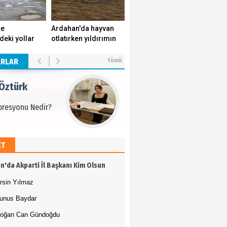
 Öztürk
çe
Ardahan'da hayvan
deki yollar
otlatırken yıldırımın
presyonu Nedir?
k yuvasını
isabet ettiği genç
r.
yaşamını yitirdi.
ARLAR
tümü
 Öztürk
presyonu Nedir?
ET
 Öztürk
n'da Akparti İl Başkanı Kim Olsun
presyonu Nedir?
rsin Yılmaz
unus Baydar
oğan Can Gündoğdu