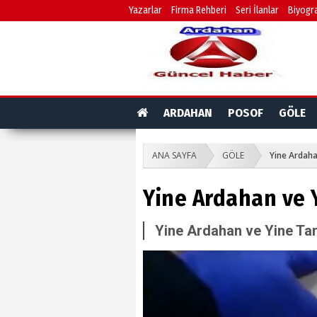
Yazarlar
Firma Rehberi
Seri İlanlar
Biyogra
ARDAHAN
POSOF
GÖLE
ANA SAYFA
GÖLE
Yine Ardaha
Yine Ardahan ve Y
Yine Ardahan ve Yine Tar