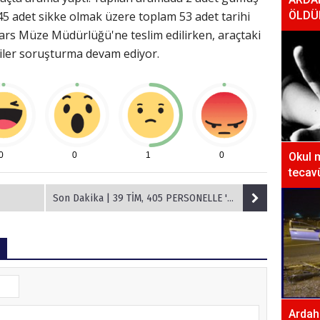
 45 adet sikke olmak üzere toplam 53 adet tarihi
ÖLDÜ
r Kars Müze Müdürlüğü'ne teslim edilirken, araçtaki
eliler soruşturma devam ediyor.
0
0
1
0
Okul 
tecavü
Son Dakika | 39 TİM, 405 PERSONELLE 'EREN KIŞ-9 ŞEHİT JANDARMA ER CEVDET ÇELENK OPERASYONU' BAŞLADI
Ardaha