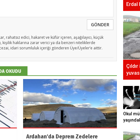
Erdal
GÖNDER
ar, rahatsız edici, hakaret ve küfür içeren, aşağılayıcı, küçük
 kişilik haklarına zarar verici ya da benzeri niteliklerde
cezai, idari sorumluluk içeriği gönderen Üye/Üyeler’e aittir.
Çıldır
 DA OKUDU
yuvası
Okul mü
yaşında
tecavüz e
Ardahan'da Deprem Zedelere