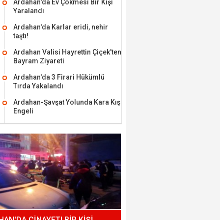
Ardahan'da Ev Çökmesi Bir Kişi
Yaralandı
Ardahan'da Karlar eridi, nehir
taştı!
Ardahan Valisi Hayrettin Çiçek'ten
Bayram Ziyareti
Ardahan'da 3 Firari Hükümlü
Tırda Yakalandı
Ardahan-Şavşat Yolunda Kara Kış
Engeli
AN'DA CİNAYET! BİR KİŞİ