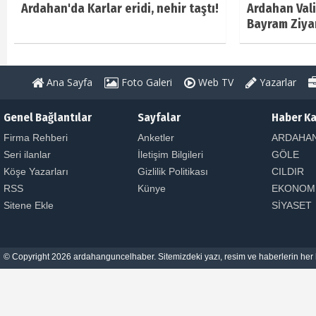
Ardahan'da Karlar eridi, nehir taştı!
Ardahan Vali
Bayram Ziya
Ana Sayfa
Foto Galeri
Web TV
Yazarlar
Genel Bağlantılar
Sayfalar
Haber Ka
Firma Rehberi
Anketler
ARDAHA
Seri ilanlar
İletişim Bilgileri
GÖLE
Köşe Yazarları
Gizlilik Politikası
CILDIR
RSS
Künye
EKONOM
Sitene Ekle
SİYASET
© Copyright 2026 ardahanguncelhaber. Sitemizdeki yazı, resim ve haberlerin her h