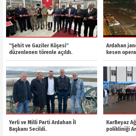
"Şehit ve Gaziler Köşesi"
Ardahan jan
düzenlenen törenle açıldı.
kesen oper
Yerli ve Milli Parti Ardahan İl
KarBeyaz Ağı
Başkanı Secildi.
polikliniği A