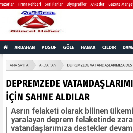
Yazarlar
Firma Rehberi
Seri İlanlar
Biyografiler
Anketler
Gazete Manşet
ARDAHAN
POSOF
GÖLE
HANAK
CILDIR
DAM
ANA SAYFA
ARDAHAN
DEPREMZEDE VATANDAŞLARIMIZA DEST
DEPREMZEDE VATANDAŞLARIMI
İÇİN SAHNE ALDILAR
​Asrın felaketi olarak bilinen ülkem
yaralayan deprem felaketinde zara
vatandaşlarımıza destekler devam