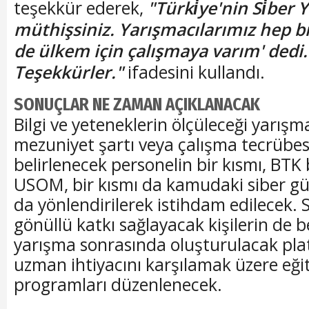
teşekkür ederek,
"Türki̇ye'nin Si̇ber Y
müthişsiniz. Yarışmacılarımız hep bi
de ülkem için çalışmaya varım' dedi.
Teşekkürler."
ifadesini kullandı.
SONUÇLAR NE ZAMAN AÇIKLANACAK
Bilgi ve yeteneklerin ölçüleceği yarı
mezuniyet şartı veya çalışma tecrübe
belirlenecek personelin bir kısmı, BTK
USOM, bir kısmı da kamudaki siber gü
da yönlendirilerek istihdam edilecek. 
gönüllü katkı sağlayacak kişilerin de b
yarışma sonrasında oluşturulacak pla
uzman ihtiyacını karşılamak üzere eğ
programları düzenlenecek.