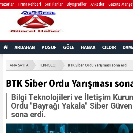
Yazarlar
Firma Rehberi
Seri İlanlar
Biyografiler
Anketler
Gazete Manşet
ARDAHAN
POSOF
GÖLE
HANAK
CILDIR
DAM
ANA SAYFA
TEKNOLOJİ
BTK Siber Ordu Yarışması sona erdi
BTK Siber Ordu Yarışması sona
Bilgi Teknolojileri ve İletişim Kur
Ordu "Bayrağı Yakala" Siber Güven
sona erdi.