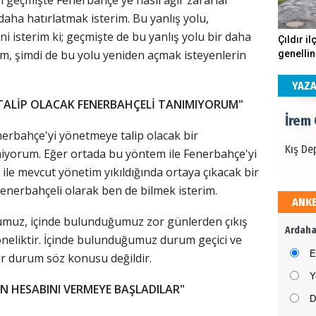
daha hatırlatmak isterim. Bu yanlış yolu,
İrem
ni isterim ki; geçmişte de bu yanlış yolu bir daha
Çıldır il
, şimdi de bu yolu yeniden açmak isteyenlerin
genellin
Kış De
köstebe
andırıyo
YAZ
TALİP OLACAK FENERBAHÇELİ TANIMIYORUM"
İrem
erbahçe'yi yönetmeye talip olacak bir
Kış De
miyorum. Eğer ortada bu yöntem ile Fenerbahçe'yi
ile mevcut yönetim yıkıldığında ortaya çıkacak bir
enerbahçeli olarak ben de bilmek isterim.
ANK
İrem
uz, içinde bulunduğumuz zor günlerden çıkış
Ardaha
neliktir. İçinde bulunduğumuz durum geçici ve
Kış De
E
bir durum söz konusu değildir.
Y
N HESABINI VERMEYE BAŞLADILAR"
D