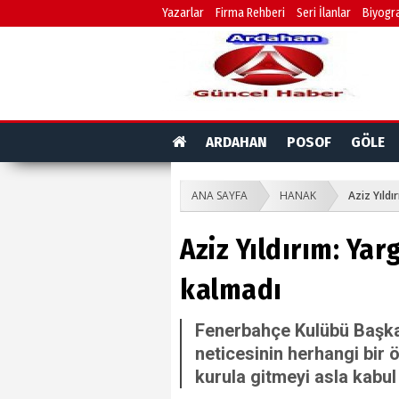
Yazarlar
Firma Rehberi
Seri İlanlar
Biyogra
ARDAHAN
POSOF
GÖLE
ANA SAYFA
HANAK
Aziz Yıldı
Aziz Yıldırım: Yar
kalmadı
Fenerbahçe Kulübü Başkan
neticesinin herhangi bir 
kurula gitmeyi asla kabul 