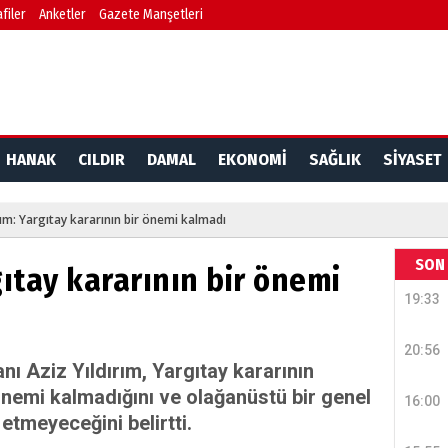
filer
Anketler
Gazete Manşetleri
HANAK
CILDIR
DAMAL
EKONOMİ
SAĞLIK
SİYASET
rım: Yargıtay kararının bir önemi kalmadı
SON 
gıtay kararının bir önemi
19:33
20:56
ı Aziz Yıldırım, Yargıtay kararının
önemi kalmadığını ve olağanüstü bir genel
16:00
etmeyeceğini belirtti.