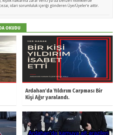
 kişilik haklarına zarar verici ya da benzeri niteliklerde
cezai, idari sorumluluk içeriği gönderen Üye/Üyeler’e aittir.
 DA OKUDU
Ardahan'da Yıldırım Carpması Bir
Kişi Ağır yaralandı.