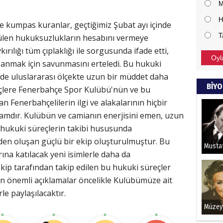
M
H
kumpas kuranlar, geçtiğimiz Şubat ayı içinde
T
ürülen hukuksuzlukların hesabını vermeye
ırılığı tüm çıplaklığı ile sorgusunda ifade etti,
Oyl
zanmak için savunmasını erteledi. Bu hukuki
de uluslararası ölçekte uzun bir müddet daha
BİYO
eçlere Fenerbahçe Spor Kulübü'nün ve bu
n Fenerbahçelilerin ilgi ve alakalarının hiçbir
mdır. Kulübün ve camianın enerjisini emen, uzun
 hukuki süreçlerin takibi hususunda
den oluşan güçlü bir ekip oluşturulmuştur. Bu
na katılacak yeni isimlerle daha da
ekip tarafından takip edilen bu hukuki süreçler
şkin önemli açıklamalar öncelikle Kulübümüze ait
le paylaşılacaktır.