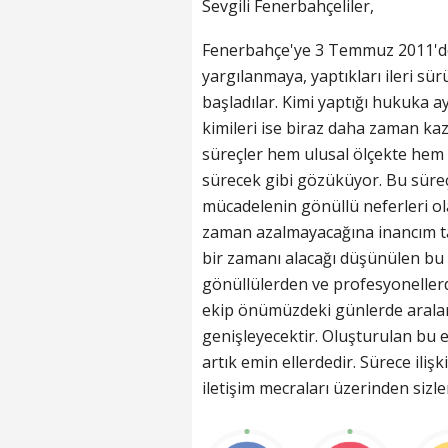
Sevgili Fenerbahçeliler,
Fenerbahçe'ye 3 Temmuz 2011'de 
yargılanmaya, yaptıkları ileri s
başladılar. Kimi yaptığı hukuka ayk
kimileri ise biraz daha zaman ka
süreçler hem ulusal ölçekte hem 
sürecek gibi gözüküyor. Bu sür
mücadelenin gönüllü neferleri ola
zaman azalmayacağına inancım ta
bir zamanı alacağı düşünülen bu
gönüllülerden ve profesyoneller
ekip önümüzdeki günlerde araları
genişleyecektir. Oluşturulan bu 
artık emin ellerdedir. Sürece ili
iletişim mecraları üzerinden sizler