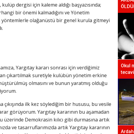
 kulüp dergisi için kaleme aldığı başyazısında;
ÖLDÜ
erhangi bir önemi kalmadığını ve Yönetim
yöntemlerle olağanüstü bir genel kurula gitmeyi
ı.
Okul 
ıza, Yargıtay kararı sonrası için verdiğimiz
tecavü
 çıkartılmak suretiyle kulübün yönetim erkine
dönüştürülmüş olmasını ve bunun yaratmış olduğu
diyorum.
a çıkışında ilk kez söylediğim bir hususu, bu vesile
 yarar görüyorum. Yargıtay kararının bu aşamadan
 üzerinde Demokrasin kılıcı gibi durmasına artık
zda ve tasarruflarımızda artık Yargıtay kararının
Ardaha