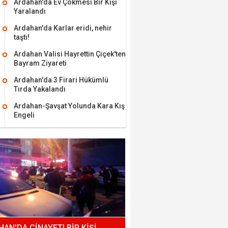
Ardahan'da Ev Çökmesi Bir Kişi
Yaralandı
Ardahan'da Karlar eridi, nehir
taştı!
Ardahan Valisi Hayrettin Çiçek'ten
Bayram Ziyareti
Ardahan'da 3 Firari Hükümlü
Tırda Yakalandı
Ardahan-Şavşat Yolunda Kara Kış
Engeli
AN'DA CİNAYET! BİR KİŞİ