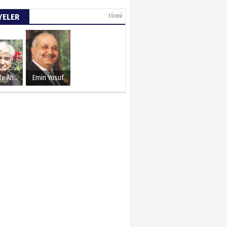
YELER
tümü
Şerife Ahmet
Emin Yusuf