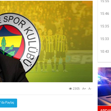
15:55
15:46
15:35
15:33
10:43
2305
A+
A-
r'da Paylaş
ARDAH