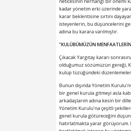
neticesinin herhangi bir önemi k
kadar yönetim erki üzerinde yar
karar beklentisine sırtını dayay
isteyenlerin, bu düşüncelerini g
adına bu karara varılmıştır.
"KULÜBÜMÜZÜN MENFAATLERİNE
Çıkacak Yargıtay kararı sonrasına
olduğumuz sözümüzün gereği, K
kulüp tüzüğündeki düzenlemeler ç
Bunun dışında Yönetim Kurulu'n
bir genel kurula gitmeyi asla ka
arkadaşlarım adına kesin bir dill
Yönetim Kurulu'na çeşitli şekill
genel kurula götüreceğini düşüne
hatırlatmakta yarar görüyorum. 
hortlatılmak istenen bu yöntemin