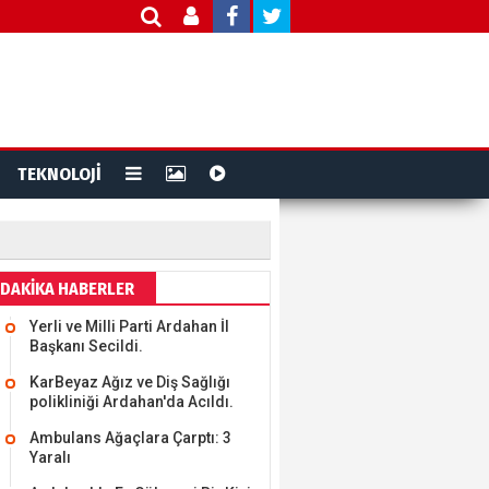
TEKNOLOJİ
DAKİKA HABERLER
Yerli ve Milli Parti Ardahan İl
Başkanı Secildi.
KarBeyaz Ağız ve Diş Sağlığı
polikliniği Ardahan'da Acıldı.
Ambulans Ağaçlara Çarptı: 3
Yaralı