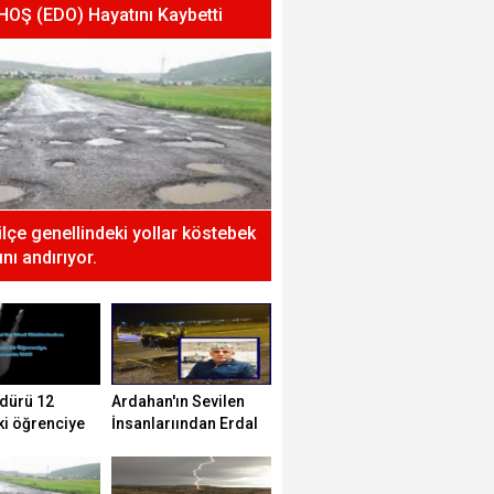
 HOŞ (EDO) Hayatını Kaybetti
 ilçe genellindeki yollar köstebek
nı andırıyor.
dürü 12
Ardahan'ın Sevilen
ki öğrenciye
İnsanlarıından Erdal
tti!
HOŞ (EDO) Hayatını
Kaybetti