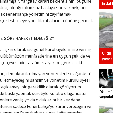
almamıştır. Yargıtay kararı beklentisinin, bugüne
Erdal
atmış olduğu olumsuz baskıya son vermek, bu
arak Fenerbahçe yönetimini zayıflatmak
erçekleştirmeye yönelik çabalarının önüne geçmek
 GÖRE HAREKET EDECEĞİZ"
 ilişkin olarak ise genel kurul üyelerimize vermiş
Çıldır
ulübümüzün menfaatlerine en uygun şekilde ve
yuvası
erçevesinde tarafımızca yerine getirilecektir.
un, demokratik olmayan yöntemlerle olağanüstü
bul etmeyeceğini şahsım ve yönetim kurulu üyesi
e açıklamayı bir gereklilik olarak görüyorum.
Okul mü
erde baskı yapmak suretiyle Kulübü olağanüstü
yaşında
nlere yanlış yolda olduklarını bir kez daha
tecavüz e
Bunun sadece Fenerbahçe'ye zarar vereceğini ve
 geçmişte Fenerbahçe'ye nasıl ağır zararlar