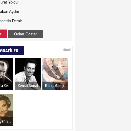
urat Yolcu
akan Aydın
acettin Demir
a
Oyları Göster
GRAFİLER
tümü
Mustafa Kemal Atatürk
Kemal Sunal
Barış Manço
Müzeyyen Senar