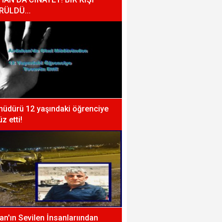
RÜLDÜ...
müdürü 12 yaşındaki öğrenciye
z etti!
n'ın Sevilen İnsanlarıından