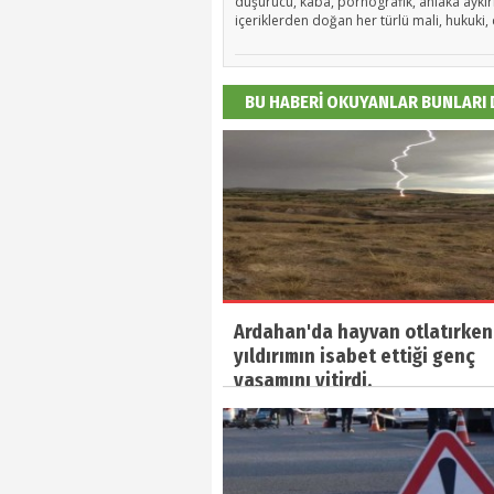
düşürücü, kaba, pornografik, ahlaka aykırı,
içeriklerden doğan her türlü mali, hukuki, 
BU HABERİ OKUYANLAR BUNLARI
Ardahan'da hayvan otlatırken
yıldırımın isabet ettiği genç
yaşamını yitirdi.