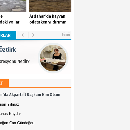
 Öztürk
çe
Ardahan'da hayvan
deki yollar
otlatırken yıldırımın
presyonu Nedir?
k yuvasını
isabet ettiği genç
r.
yaşamını yitirdi.
ARLAR
tümü
 Öztürk
presyonu Nedir?
ET
 Öztürk
n'da Akparti İl Başkanı Kim Olsun
presyonu Nedir?
rsin Yılmaz
unus Baydar
oğan Can Gündoğdu