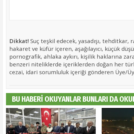
Dikkat!
Suç teşkil edecek, yasadışı, tehditkar, r
hakaret ve küfür içeren, aşağılayıcı, küçük düş
pornografik, ahlaka aykırı, kişilik haklarına zara
benzeri niteliklerde içeriklerden doğan her tür
cezai, idari sorumluluk içeriği gönderen Üye/Üye
BU HABERİ OKUYANLAR BUNLARI DA OKU