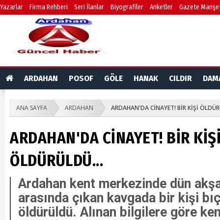
Yazarlar
Firma Rehberi
Seri İlanlar
Biyografiler
Anketler
Gazete Manşet
ARDAHAN
POSOF
GÖLE
HANAK
CILDIR
DAM
ANA SAYFA
ARDAHAN
ARDAHAN'DA CİNAYET! BİR KİŞİ ÖLDÜR
ARDAHAN'DA CİNAYET! BİR KİŞ
ÖLDÜRÜLDÜ...
Ardahan kent merkezinde dün akşa
arasında çıkan kavgada bir kişi bı
öldürüldü. Alınan bilgilere göre ke