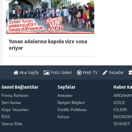
Yunan adalarına kapıda vize sona
eriyor
Ana Sayfa
Foto Galeri
Web TV
Yazarlar
Genel Bağlantılar
Sayfalar
Haber Ka
Firma Rehberi
Anketler
ARDAHA
Seri ilanlar
İletişim Bilgileri
GÖLE
Köşe Yazarları
Gizlilik Politikası
CILDIR
RSS
Künye
EKONOM
Sitene Ekle
SİYASET