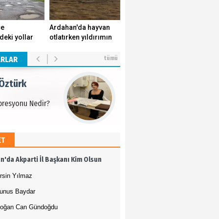
 Öztürk
çe
Ardahan'da hayvan
deki yollar
otlatırken yıldırımın
presyonu Nedir?
k yuvasını
isabet ettiği genç
r.
yaşamını yitirdi.
ARLAR
tümü
 Öztürk
presyonu Nedir?
ET
 Öztürk
n'da Akparti İl Başkanı Kim Olsun
presyonu Nedir?
rsin Yılmaz
unus Baydar
oğan Can Gündoğdu