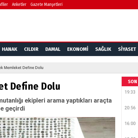
filer
Anketler
Gazete Manşetleri
HANAK
CILDIR
DAMAL
EKONOMİ
SAĞLIK
SİYASET
k Memleket Define Dolu
SON 
t Define Dolu
19:33
tanlığı ekipleri arama yaptıkları araçta
le geçirdi
20:56
16:00