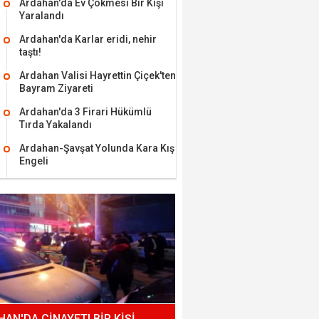
Ardahan'da Ev Çökmesi Bir Kişi
Yaralandı
Ardahan'da Karlar eridi, nehir
taştı!
Ardahan Valisi Hayrettin Çiçek'ten
Bayram Ziyareti
Ardahan'da 3 Firari Hükümlü
Tırda Yakalandı
Ardahan-Şavşat Yolunda Kara Kış
Engeli
AN'DA CİNAYET! BİR KİŞİ