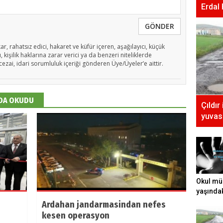
Erdal
GÖNDER
ar, rahatsız edici, hakaret ve küfür içeren, aşağılayıcı, küçük
 kişilik haklarına zarar verici ya da benzeri niteliklerde
cezai, idari sorumluluk içeriği gönderen Üye/Üyeler’e aittir.
 DA OKUDU
Çıldır
yuvası
Okul mü
yaşında
tecavüz e
Ardahan jandarmasindan nefes
kesen operasyon