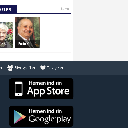
YELER
tümü
Şerife Ahmet
Emin Yusuf
er
Biyografiler
Taziyeler