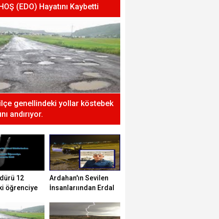
 HOŞ (EDO) Hayatını Kaybetti
 ilçe genellindeki yollar köstebek
nı andırıyor.
dürü 12
Ardahan'ın Sevilen
ki öğrenciye
İnsanlarıından Erdal
tti!
HOŞ (EDO) Hayatını
Kaybetti