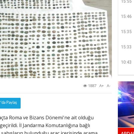
15:55
15:46
15:35
15:33
10:43
1887
A+
A-
r'da Paylaş
açta Roma ve Bizans Dönemi'ne ait olduğu
geçirildi. İl Jandarma Komutanlığına bağlı
mli şahısların bulunduğu araç içerisinde arama
ARDAH