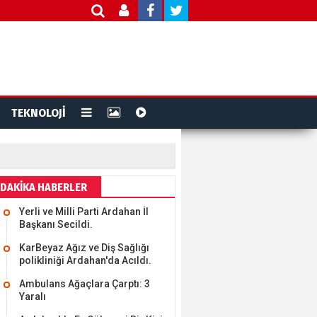
TEKNOLOJİ
DAKİKA HABERLER
Yerli ve Milli Parti Ardahan İl
Başkanı Secildi.
KarBeyaz Ağız ve Diş Sağlığı
polikliniği Ardahan'da Acıldı.
Ambulans Ağaçlara Çarptı: 3
Yaralı