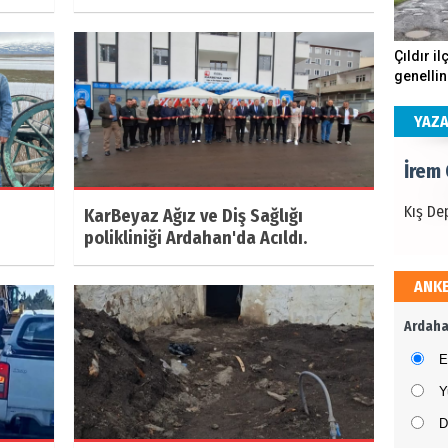
İrem
Çıldır il
genellin
Kış De
köstebe
andırıyo
YAZ
İrem
Kış De
KarBeyaz Ağız ve Diş Sağlığı
polikliniği Ardahan'da Acıldı.
ANK
İrem
Ardaha
Kış De
E
Y
D