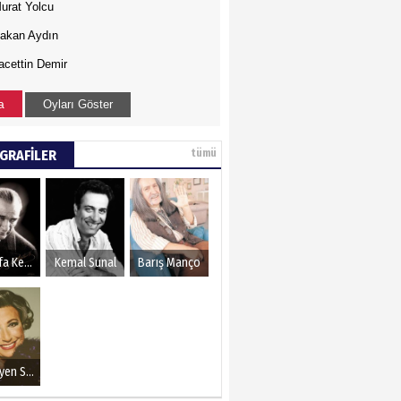
urat Yolcu
akan Aydın
acettin Demir
a
Oyları Göster
GRAFİLER
tümü
Mustafa Kemal Atatürk
Kemal Sunal
Barış Manço
Müzeyyen Senar