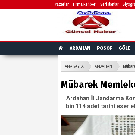
Yazarlar
Firma Rehberi
Seri İlanlar
Biyogra
ARDAHAN
POSOF
GÖLE
ANA SAYFA
ARDAHAN
Mübare
Mübarek Memleke
Ardahan İl Jandarma Komu
bin 114 adet tarihi eser e