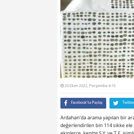
20 Ekim 2022, Perşembe 6:15
Facebook'ta Paylaş
Twitte
Ardahan'da arama yapılan bir ar
değerlendirilen bin 114 sikke ele 
ekiplerce, kentte S.Y. ve T.E. isi