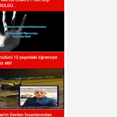
RÜLDÜ...
müdürü 12 yaşındaki öğrenciye
z etti!
n'ın Sevilen İnsanlarıından