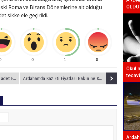
 eski Roma ve Bizans Dönemlerine ait olduğu
ÖLDÜ
t sikke ele geçirildi.
0
0
1
0
Okul 
tecavü
 Geçirildi
Ardahan'da Kaz Eti Fiyatları Bakın ne Kadar Oldu
Ardaha