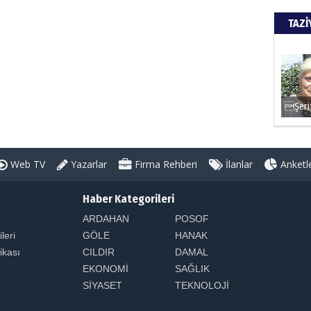
TAZİ
Web TV
Yazarlar
Firma Rehberi
İlanlar
Anketl
Haber Kategorileri
ARDAHAN
POSOF
ileri
GÖLE
HANAK
tikası
CILDIR
DAMAL
EKONOMİ
SAĞLIK
SİYASET
TEKNOLOJİ