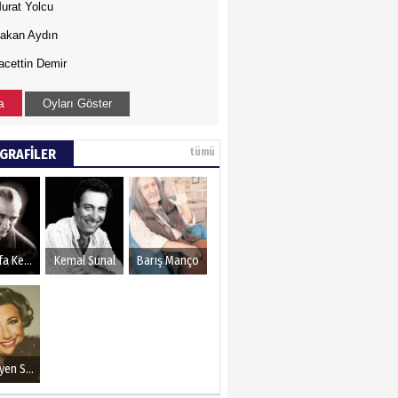
urat Yolcu
akan Aydın
acettin Demir
a
Oyları Göster
GRAFİLER
tümü
Mustafa Kemal Atatürk
Kemal Sunal
Barış Manço
Müzeyyen Senar