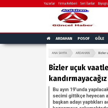
Yazarlar
Firma Rehberi
Seri İlanlar
Biyogra
ARDAHAN
POSOF
GÖLE
ANA SAYFA
ARDAHAN
Bizler
Bizler uçuk vaatl
kandırmayacağız
Bu ayın 19’unda yapılaca
secimi gittikçe heyecan a
başkan adayı yaptıkları a