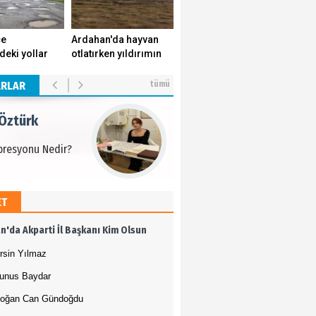
 Öztürk
çe
Ardahan'da hayvan
deki yollar
otlatırken yıldırımın
presyonu Nedir?
k yuvasını
isabet ettiği genç
r.
yaşamını yitirdi.
ARLAR
tümü
 Öztürk
presyonu Nedir?
ET
 Öztürk
n'da Akparti İl Başkanı Kim Olsun
presyonu Nedir?
rsin Yılmaz
unus Baydar
oğan Can Gündoğdu