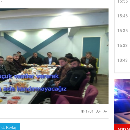
.
15:55
15:46
15:35
15:33
10:43
1701
A+
A-
r'da Paylaş
ARDAH