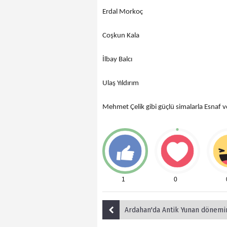
Erdal Morkoç
Coşkun Kala
İlbay Balcı
Ulaş Yıldırım
Mehmet Çelik gibi güçlü simalarla Esnaf 
1
0
Ardahan'da Antik Yunan dönemine ait 50 adet sikke ele 