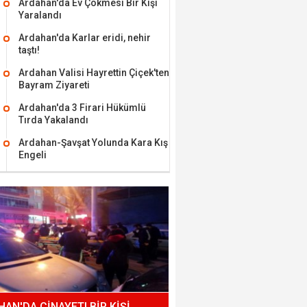
Ardahan'da Ev Çökmesi Bir Kişi
Yaralandı
Ardahan'da Karlar eridi, nehir
taştı!
Ardahan Valisi Hayrettin Çiçek'ten
Bayram Ziyareti
Ardahan'da 3 Firari Hükümlü
Tırda Yakalandı
Ardahan-Şavşat Yolunda Kara Kış
Engeli
AN'DA CİNAYET! BİR KİŞİ