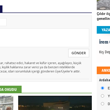
İrem
Çıldır il
genellin
Kış De
köstebe
andırıyo
YAZ
İrem
Kış De
GÖNDER
ar, rahatsız edici, hakaret ve küfür içeren, aşağılayıcı, küçük
 kişilik haklarına zarar verici ya da benzeri niteliklerde
ANK
cezai, idari sorumluluk içeriği gönderen Üye/Üyeler’e aittir.
İrem
Ardaha
Kış De
E
 DA OKUDU
Y
D