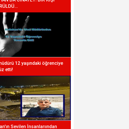
RÜLDÜ...
müdürü 12 yaşındaki öğrenciye
z etti!
n'ın Sevilen İnsanlarıından