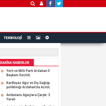
TEKNOLOJİ
DAKİKA HABERLER
Yerli ve Milli Parti Ardahan İl
Başkanı Secildi.
KarBeyaz Ağız ve Diş Sağlığı
polikliniği Ardahan'da Acıldı.
Ambulans Ağaçlara Çarptı: 3
Yaralı