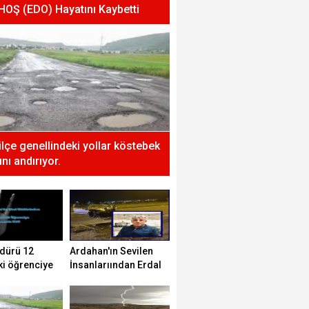
 HOŞ (EDO) Hayatını Kaybetti
 ilçe genellindeki yollar köstebek
nı andırıyor.
dürü 12
Ardahan'ın Sevilen
ki öğrenciye
İnsanlarıından Erdal
tti!
HOŞ (EDO) Hayatını
Kaybetti