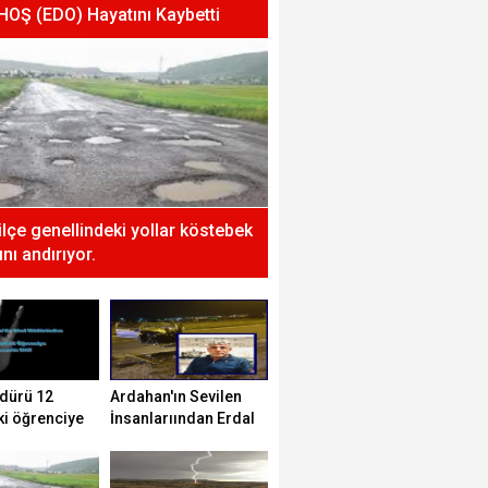
 HOŞ (EDO) Hayatını Kaybetti
 ilçe genellindeki yollar köstebek
nı andırıyor.
dürü 12
Ardahan'ın Sevilen
ki öğrenciye
İnsanlarıından Erdal
tti!
HOŞ (EDO) Hayatını
Kaybetti