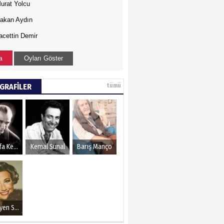
urat Yolcu
akan Aydın
acettin Demir
a
Oyları Göster
GRAFİLER
tümü
Mustafa Kemal Atatürk
Kemal Sunal
Barış Manço
Müzeyyen Senar