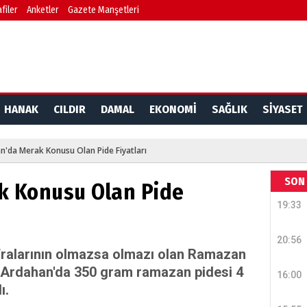
filer
Anketler
Gazete Manşetleri
HANAK
CILDIR
DAMAL
EKONOMİ
SAĞLIK
SİYASET
n'da Merak Konusu Olan Pide Fiyatları
SON 
k Konusu Olan Pide
19:33
20:56
fralarının olmazsa olmazı olan Ramazan
di. Ardahan'da 350 gram ramazan pidesi 4
16:00
ı.