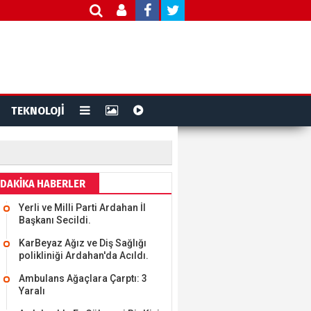
TEKNOLOJİ
DAKİKA HABERLER
Yerli ve Milli Parti Ardahan İl
Başkanı Secildi.
KarBeyaz Ağız ve Diş Sağlığı
polikliniği Ardahan'da Acıldı.
Ambulans Ağaçlara Çarptı: 3
Yaralı