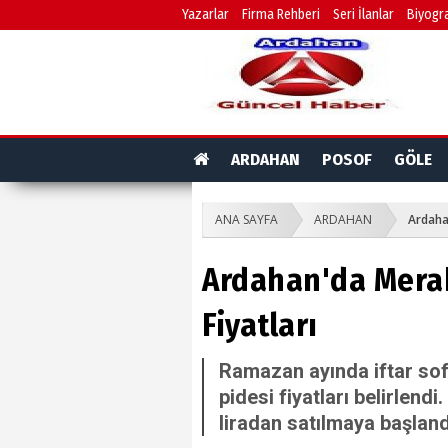
Yazarlar
Firma Rehberi
Seri İlanlar
Biyogra
ARDAHAN
POSOF
GÖLE
ANA SAYFA
ARDAHAN
Ardaha
Ardahan'da Mera
Fiyatları
Ramazan ayında iftar so
pidesi fiyatları belirlen
liradan satılmaya başland