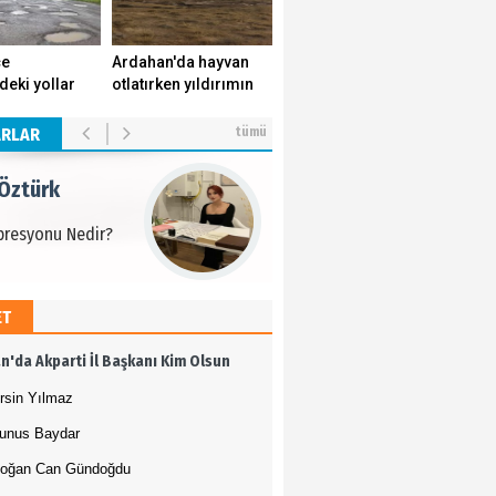
 Öztürk
çe
Ardahan'da hayvan
deki yollar
otlatırken yıldırımın
presyonu Nedir?
k yuvasını
isabet ettiği genç
r.
yaşamını yitirdi.
ARLAR
tümü
 Öztürk
presyonu Nedir?
ET
 Öztürk
n'da Akparti İl Başkanı Kim Olsun
presyonu Nedir?
rsin Yılmaz
unus Baydar
oğan Can Gündoğdu