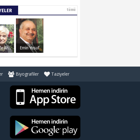
YELER
tümü
Şerife Ahmet
Emin Yusuf
er
Biyografiler
Taziyeler