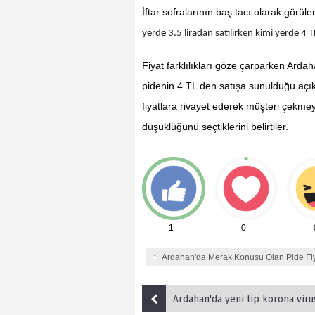
İftar sofralarının baş tacı olarak görül
yerde 3.5 liradan satılırken kimi yerde 4 TL
Fiyat farklılıkları göze çarparken Arda
pidenin 4 TL den satışa sunulduğu açıkla
fiyatlara rivayet ederek müşteri çekme
düşüklüğünü seçtiklerini belirtiler.
1
0
Ardahan'da Merak Konusu Olan Pide Fiy
Ardahan'da yeni tip korona virüs (Kovid-19) 