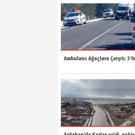
Ambulans Ağaçlara Çarptı: 3 Ya
Ardahan'da Karlar eridi, nehir 