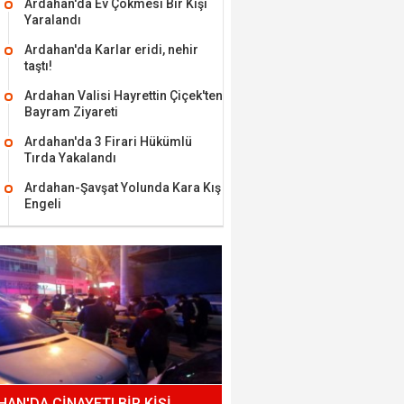
Ardahan'da Ev Çökmesi Bir Kişi
Yaralandı
Ardahan'da Karlar eridi, nehir
taştı!
Ardahan Valisi Hayrettin Çiçek'ten
Bayram Ziyareti
Ardahan'da 3 Firari Hükümlü
Tırda Yakalandı
Ardahan-Şavşat Yolunda Kara Kış
Engeli
AN'DA CİNAYET! BİR KİŞİ