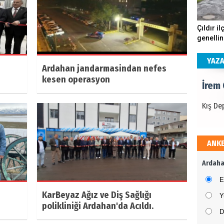
İrem
Çıldır il
genellin
Kış De
köstebe
andırıyo
YAZ
Ardahan jandarmasindan nefes
kesen operasyon
İrem
Kış De
ANK
İrem
Ardaha
Kış De
E
KarBeyaz Ağız ve Diş Sağlığı
Y
polikliniği Ardahan'da Acıldı.
D