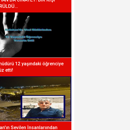
RÜLDÜ...
müdürü 12 yaşındaki öğrenciye
z etti!
n'ın Sevilen İnsanlarıından