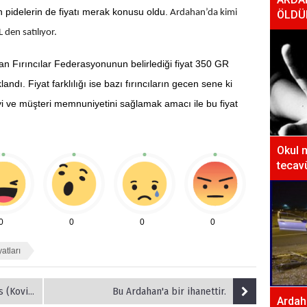
en pidelerin de fiyatı merak konusu oldu.
Ardahan’da kimi
ÖLDÜ
 den satılıyor.
han Fırıncılar Federasyonunun belirlediği fiyat 350 GR
ndı. Fiyat farklılığı ise bazı fırıncıların gecen sene ki
yi ve müşteri memnuniyetini sağlamak amacı ile bu fiyat
Okul 
tecavü
0
0
0
0
atları
tedbirleri
Bu Ardahan'a bir ihanettir.
Ardaha