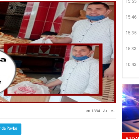
15:55
15:46
15:35
15:33
10:43
1884
A+
A-
r'da Paylaş
ARDAH