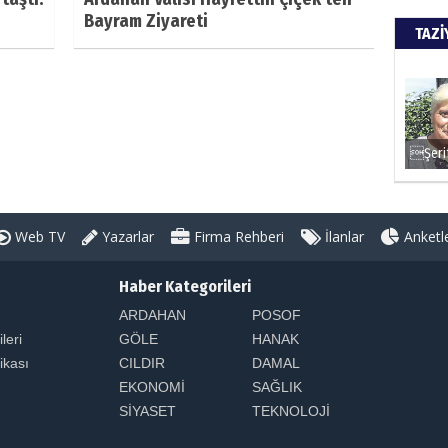
Bayram Ziyareti
TAZİ
Web TV
Yazarlar
Firma Rehberi
İlanlar
Anketl
Haber Kategorileri
ARDAHAN
POSOF
ileri
GÖLE
HANAK
tikası
CILDIR
DAMAL
EKONOMİ
SAĞLIK
SİYASET
TEKNOLOJİ