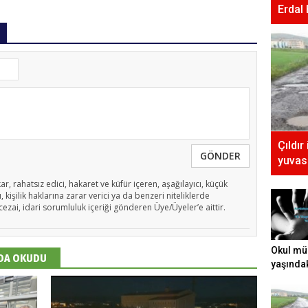
Erdal
Çıldır
GÖNDER
yuvası
ar, rahatsız edici, hakaret ve küfür içeren, aşağılayıcı, küçük
 kişilik haklarına zarar verici ya da benzeri niteliklerde
cezai, idari sorumluluk içeriği gönderen Üye/Üyeler’e aittir.
Okul mü
 DA OKUDU
yaşında
tecavüz e