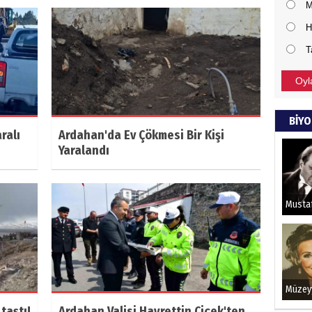
M
H
T
Oyl
BİYO
ralı
Ardahan'da Ev Çökmesi Bir Kişi
Yaralandı
taştı!
Ardahan Valisi Hayrettin Çiçek'ten