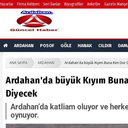
Yazarlar
Firma Rehberi
Seri İlanlar
Biyografiler
Anketler
Gazete Manşet
ARDAHAN
POSOF
GÖLE
HANAK
CILDIR
DAM
ANA SAYFA
ARDAHAN
Ardahan'da büyük Kıyım Buna Kim Dur 
Ardahan'da büyük Kıyım Buna
Diyecek
Ardahan’da katliam oluyor ve her
oynuyor.