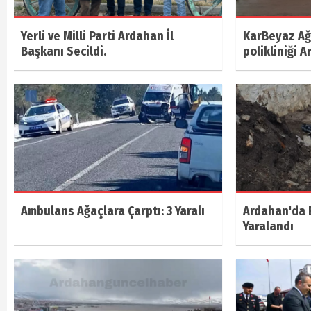
Yerli ve Milli Parti Ardahan İl
KarBeyaz Ağı
Başkanı Secildi.
polikliniği A
Ambulans Ağaçlara Çarptı: 3 Yaralı
Ardahan'da E
Yaralandı