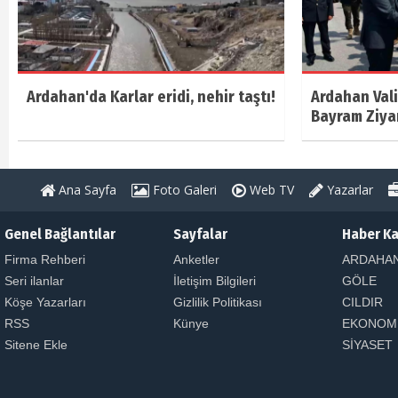
Ardahan'da Karlar eridi, nehir taştı!
Ardahan Vali
Bayram Ziya
Ana Sayfa
Foto Galeri
Web TV
Yazarlar
Genel Bağlantılar
Sayfalar
Haber Ka
Firma Rehberi
Anketler
ARDAHA
Seri ilanlar
İletişim Bilgileri
GÖLE
Köşe Yazarları
Gizlilik Politikası
CILDIR
RSS
Künye
EKONOM
Sitene Ekle
SİYASET