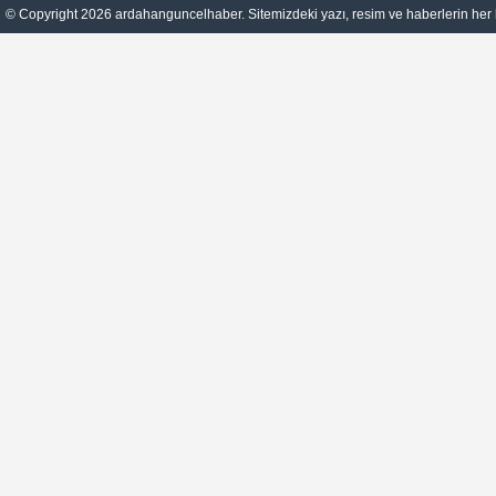
© Copyright 2026 ardahanguncelhaber. Sitemizdeki yazı, resim ve haberlerin her h