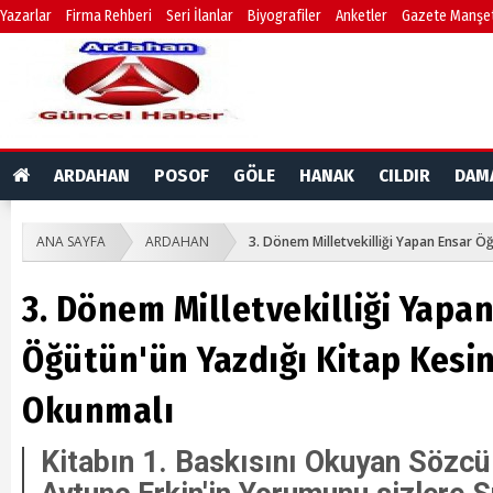
Yazarlar
Firma Rehberi
Seri İlanlar
Biyografiler
Anketler
Gazete Manşet
ARDAHAN
POSOF
GÖLE
HANAK
CILDIR
DAM
ANA SAYFA
ARDAHAN
3. Dönem Milletvekilliği Yapan Ensar Ö
3. Dönem Milletvekilliği Yapa
Öğütün'ün Yazdığı Kitap Kesin
Okunmalı
Kitabın 1. Baskısını Okuyan Sözcü