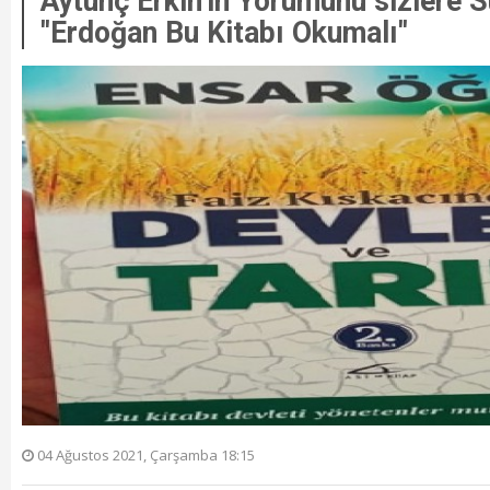
Aytunç Erkin'in Yorumunu sizlere 
''Erdoğan Bu Kitabı Okumalı''
04 Ağustos 2021, Çarşamba 18:15