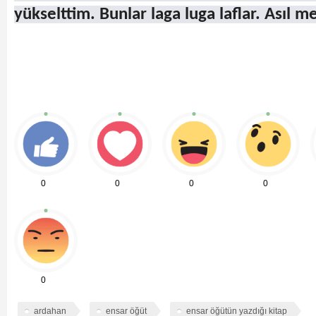
yükselttim. Bunlar laga luga laflar. Asıl m
0
0
0
0
0
ardahan
ensar öğüt
ensar öğütün yazdığı kitap