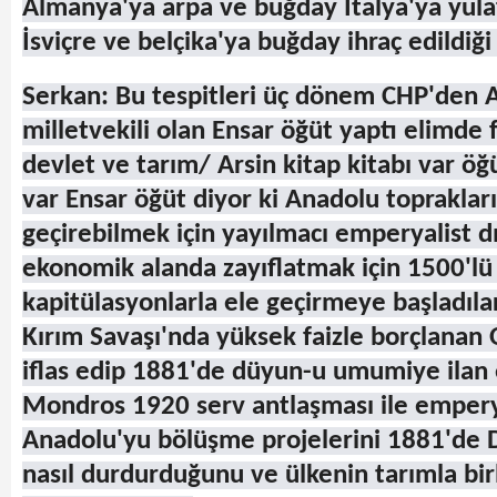
Almanya'ya arpa ve buğday İtalya'ya yula
İsviçre ve belçika'ya buğday ihraç edildiğ
Serkan: Bu tespitleri üç dönem CHP'den 
milletvekili olan Ensar öğüt yaptı elimde 
devlet ve tarım/ Arsin kitap kitabı var öğ
var Ensar öğüt diyor ki Anadolu toprakları
geçirebilmek için yayılmacı emperyalist dı
ekonomik alanda zayıflatmak için 1500'lü 
kapitülasyonlarla ele geçirmeye başladılar
Kırım Savaşı'nda yüksek faizle borçlanan
iflas edip 1881'de düyun-u umumiye ilan 
Mondros 1920 serv antlaşması ile emperya
Anadolu'yu bölüşme projelerini 1881'de 
nasıl durdurduğunu ve ülkenin tarımla birl