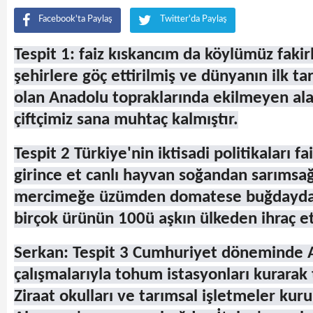
Facebook'ta Paylaş
Twitter'da Paylaş
Tespit 1: faiz kıskancım da köylümüz fakirl
şehirlere göç ettirilmiş ve dünyanın ilk ta
olan Anadolu topraklarında ekilmeyen al
çiftçimiz sana muhtaç kalmıştır.
Tespit 2 Türkiye'nin iktisadi politikaları f
girince et canlı hayvan soğandan sarımsa
mercimeğe üzümden domatese buğdaydan
birçok ürünün 100ü aşkın ülkeden ihraç et
Serkan: Tespit 3 Cumhuriyet döneminde A
çalışmalarıyla tohum istasyonları kurarak 
Ziraat okulları ve tarımsal işletmeler ku