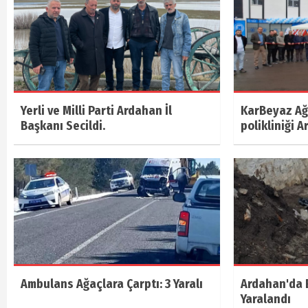
Yerli ve Milli Parti Ardahan İl
KarBeyaz Ağı
Başkanı Secildi.
polikliniği A
Ambulans Ağaçlara Çarptı: 3 Yaralı
Ardahan'da E
Yaralandı