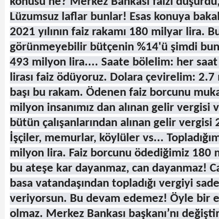
konusu ne? Merkez Bankası faizi düşürdü, 
Lüzumsuz laflar bunlar! Esas konuya baka
2021 yılının faiz rakamı 180 milyar lira. Bu
görünmeyebilir bütçenin %14'ü şimdi bun
493 milyon lira.... Saate bölelim: her saa
lirası faiz ödüyoruz. Dolara çevirelim: 2.7
başı bu rakam. Ödenen faiz borcunu muk
milyon insanımız dan alınan gelir vergisi v
bütün çalışanlarından alınan gelir vergisi 
İşçiler, memurlar, köylüler vs... Topladığı
milyon lira. Faiz borcunu ödediğimiz 180 
bu ateşe kar dayanmaz, can dayanmaz! C
basa vatandaşından topladığı vergiyi sade
veriyorsun. Bu devam edemez! Öyle bir 
olmaz. Merkez Bankası başkanı’nı değiştir