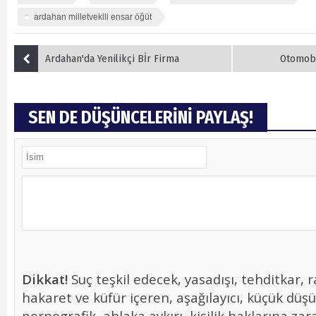
ardahan milletvekili ensar öğüt
Ardahan'da Yenilikçi Bİr Firma
Otomobil
SEN DE DÜŞÜNCELERİNİ PAYLAŞ!
Dikkat!
Suç teşkil edecek, yasadışı, tehditkar, r
hakaret ve küfür içeren, aşağılayıcı, küçük düş
pornografik, ahlaka aykırı, kişilik haklarına zara