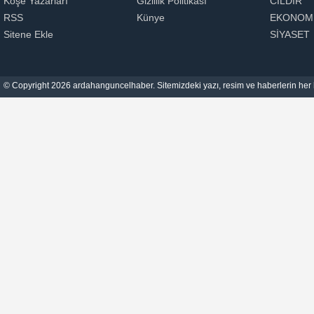
Köşe Yazarları
Gizlilik Politikası
CILDIR
RSS
Künye
EKONOM
Sitene Ekle
SİYASET
© Copyright 2026 ardahanguncelhaber. Sitemizdeki yazı, resim ve haberlerin her h