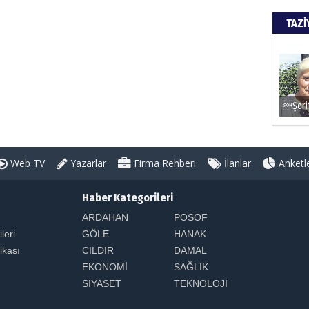
TAZİ
Web TV
Yazarlar
Firma Rehberi
İlanlar
Anketl
Haber Kategorileri
ARDAHAN
POSOF
ileri
GÖLE
HANAK
tikası
CILDIR
DAMAL
EKONOMİ
SAĞLIK
SİYASET
TEKNOLOJİ