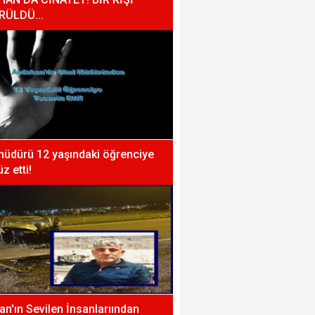
RÜLDÜ...
müdürü 12 yaşındaki öğrenciye
z etti!
n'ın Sevilen İnsanlarıından