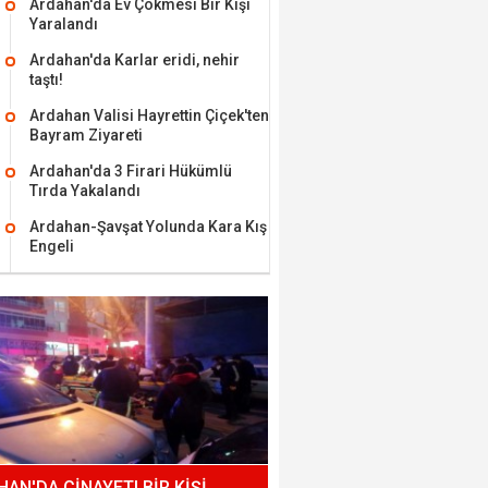
Ardahan'da Ev Çökmesi Bir Kişi
Yaralandı
Ardahan'da Karlar eridi, nehir
taştı!
Ardahan Valisi Hayrettin Çiçek'ten
Bayram Ziyareti
Ardahan'da 3 Firari Hükümlü
Tırda Yakalandı
Ardahan-Şavşat Yolunda Kara Kış
Engeli
AN'DA CİNAYET! BİR KİŞİ