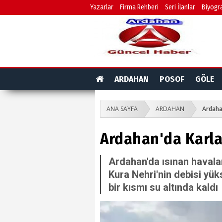
Yazarlar
Firma Rehberi
Seri İlanlar
Biyogra
ARDAHAN
POSOF
GÖLE
ANA SAYFA
ARDAHAN
Ardahan
Ardahan'da Karlar 
Ardahan'da ısınan havala
Kura Nehri'nin debisi yük
bir kısmı su altında kaldı