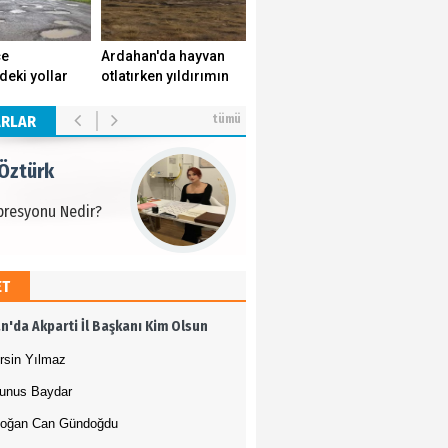
 Öztürk
çe
Ardahan'da hayvan
deki yollar
otlatırken yıldırımın
presyonu Nedir?
k yuvasını
isabet ettiği genç
r.
yaşamını yitirdi.
ARLAR
tümü
 Öztürk
presyonu Nedir?
ET
 Öztürk
n'da Akparti İl Başkanı Kim Olsun
presyonu Nedir?
rsin Yılmaz
unus Baydar
oğan Can Gündoğdu