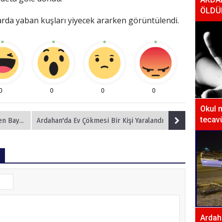
ÖLDÜ
larda yaban kuşları yiyecek ararken görüntülendi.
0
0
0
0
Okul 
tecavü
 Ziyareti
Ardahan'da Ev Çökmesi Bir Kişi Yaralandı
Ardaha