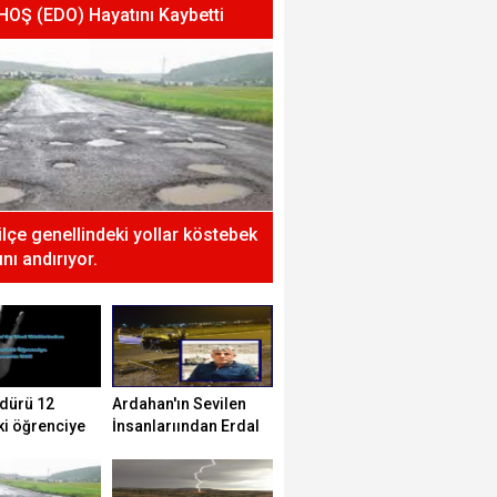
 HOŞ (EDO) Hayatını Kaybetti
 ilçe genellindeki yollar köstebek
nı andırıyor.
dürü 12
Ardahan'ın Sevilen
ki öğrenciye
İnsanlarıından Erdal
tti!
HOŞ (EDO) Hayatını
Kaybetti