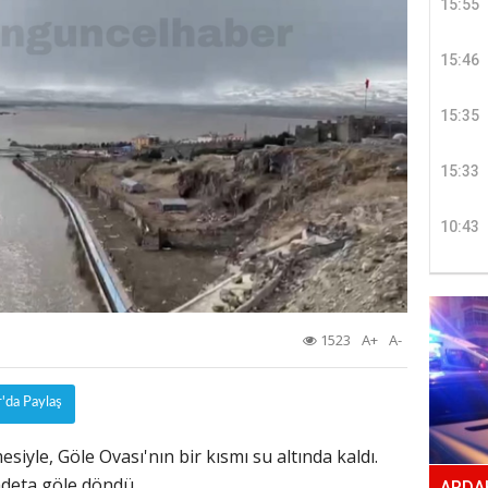
15:55
15:46
15:35
15:33
10:43
1523
A+
A-
r'da Paylaş
iyle, Göle Ovası'nın bir kısmı su altında kaldı.
deta göle döndü.
ARDAH