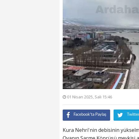
01 Nisan 2025, Salı 15:46
Facebook'ta Paylaş
Twitte
Kura Nehri'nin debisinin yükselmes
Ovanın Sarme Köprüsü mevkisi a