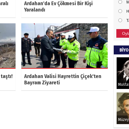
M
ralı
Ardahan'da Ev Çökmesi Bir Kişi
Yaralandı
H
T
Oyl
BİYO
taştı!
Ardahan Valisi Hayrettin Çiçek'ten
Bayram Ziyareti