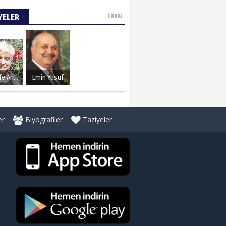
YELER
tümü
Şerife Ahmet
Emin Yusuf
er
Biyografiler
Taziyeler