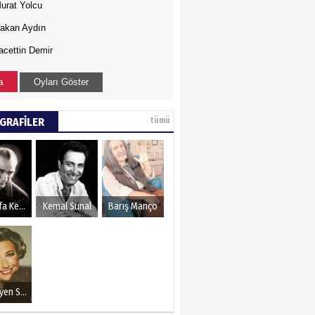
urat Yolcu
akan Aydın
acettin Demir
a
Oyları Göster
GRAFİLER
tümü
Mustafa Kemal Atatürk
Kemal Sunal
Barış Manço
Müzeyyen Senar