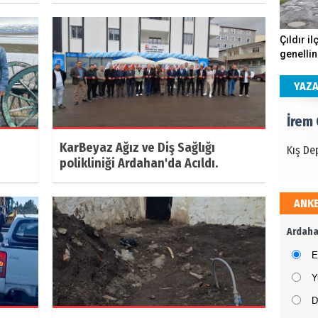
İrem
Çıldır il
genellin
Kış De
köstebe
andırıyo
YAZ
İrem
KarBeyaz Ağız ve Diş Sağlığı
Kış De
polikliniği Ardahan'da Acıldı.
ANK
İrem
Ardaha
Kış De
E
Y
D