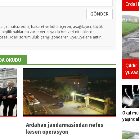
Erdal
GÖNDER
ar, rahatsız edici, hakaret ve küfür içeren, aşağılayıcı, küçük
 kişilik haklarına zarar verici ya da benzeri niteliklerde
cezai, idari sorumluluk içeriği gönderen Üye/Üyeler’e aittir.
 DA OKUDU
Çıldır
yuvası
Okul mü
yaşında
Ardahan jandarmasindan nefes
tecavüz e
kesen operasyon