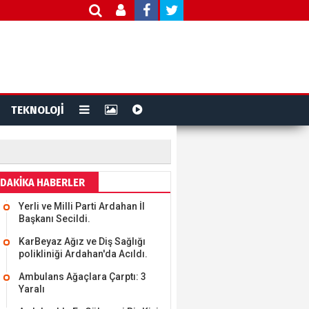
TEKNOLOJİ
DAKİKA HABERLER
Yerli ve Milli Parti Ardahan İl
Başkanı Secildi.
KarBeyaz Ağız ve Diş Sağlığı
polikliniği Ardahan'da Acıldı.
Ambulans Ağaçlara Çarptı: 3
Yaralı