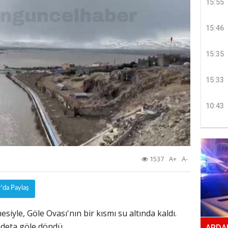
15:55
15:46
15:35
15:33
10:43
1537
A+
A-
r'da Paylaş
iyle, Göle Ovası'nın bir kısmı su altında kaldı.
deta göle döndü.
ARDAH