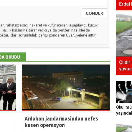
Erdal
GÖNDER
ar, rahatsız edici, hakaret ve küfür içeren, aşağılayıcı, küçük
 kişilik haklarına zarar verici ya da benzeri niteliklerde
cezai, idari sorumluluk içeriği gönderen Üye/Üyeler’e aittir.
 DA OKUDU
Çıldır
yuvası
Okul mü
yaşında
Ardahan jandarmasindan nefes
tecavüz e
kesen operasyon