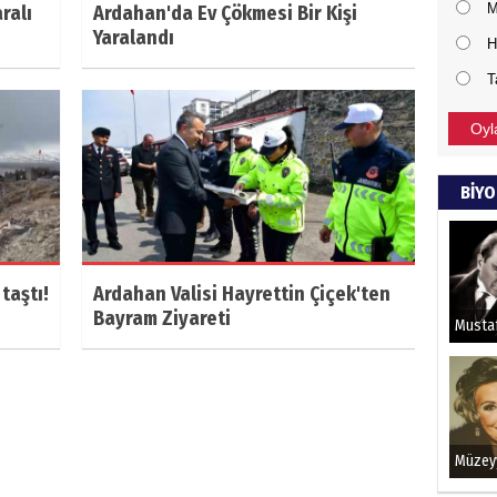
M
ralı
Ardahan'da Ev Çökmesi Bir Kişi
Yaralandı
H
T
Oyl
BİYO
taştı!
Ardahan Valisi Hayrettin Çiçek'ten
Bayram Ziyareti