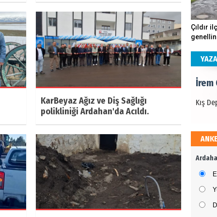
İrem
Çıldır il
genellin
Kış De
köstebe
andırıyo
YAZ
İrem
KarBeyaz Ağız ve Diş Sağlığı
Kış De
polikliniği Ardahan'da Acıldı.
ANK
İrem
Ardaha
Kış De
E
Y
D