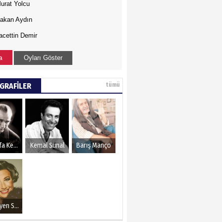
urat Yolcu
akan Aydın
acettin Demir
a
Oyları Göster
GRAFİLER
tümü
Mustafa Kemal Atatürk
Kemal Sunal
Barış Manço
Müzeyyen Senar