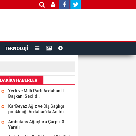
TEKNOLOJİ
DAKİKA HABERLER
Yerli ve Milli Parti Ardahan İl
Başkanı Secildi.
KarBeyaz Ağız ve Diş Sağlığı
polikliniği Ardahan'da Acıldı.
Ambulans Ağaçlara Çarptı: 3
Yaralı