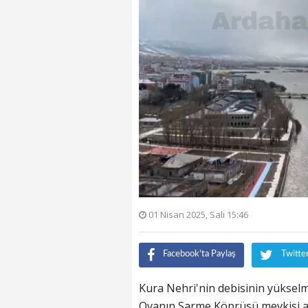
01 Nisan 2025, Salı 15:46
Facebook'ta Paylaş
Twitte
Kura Nehri'nin debisinin yükselmes
Ovanın Sarme Köprüsü mevkisi a