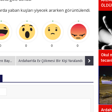
ÖLDÜ
larda yaban kuşları yiyecek ararken görüntülendi.
0
0
0
0
Okul 
tecavü
 Ziyareti
Ardahan'da Ev Çökmesi Bir Kişi Yaralandı
Ardaha