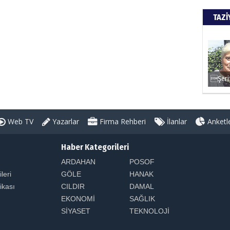
TAZİ
Web TV
Yazarlar
Firma Rehberi
İlanlar
Anketl
Haber Kategorileri
ARDAHAN
POSOF
ileri
GÖLE
HANAK
tikası
CILDIR
DAMAL
EKONOMİ
SAĞLIK
SİYASET
TEKNOLOJİ