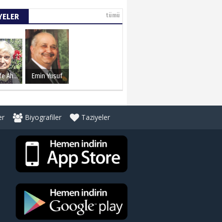
YELER
tümü
Şerife Ahmet
Emin Yusuf
er
Biyografiler
Taziyeler