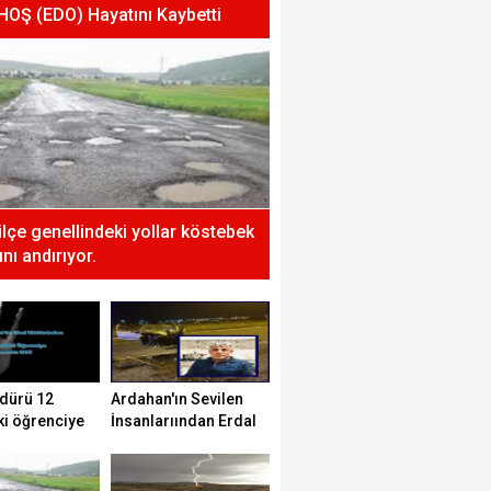
 HOŞ (EDO) Hayatını Kaybetti
 ilçe genellindeki yollar köstebek
nı andırıyor.
dürü 12
Ardahan'ın Sevilen
ki öğrenciye
İnsanlarıından Erdal
tti!
HOŞ (EDO) Hayatını
Kaybetti