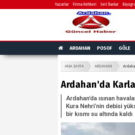
Yazarlar
Firma Rehberi
Seri İlanlar
Biyogra
ARDAHAN
POSOF
GÖLE
ANA SAYFA
ARDAHAN
Ardahan
Ardahan'da Karlar 
Ardahan'da ısınan havala
Kura Nehri'nin debisi yük
bir kısmı su altında kaldı