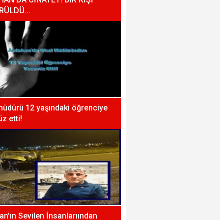
RÜLDÜ...
müdürü 12 yaşındaki öğrenciye
z etti!
n'ın Sevilen İnsanlarıından