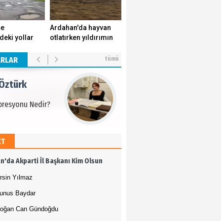
 Öztürk
çe
Ardahan'da hayvan
deki yollar
otlatırken yıldırımın
presyonu Nedir?
k yuvasını
isabet ettiği genç
r.
yaşamını yitirdi.
ARLAR
tümü
 Öztürk
presyonu Nedir?
ET
 Öztürk
n'da Akparti İl Başkanı Kim Olsun
presyonu Nedir?
rsin Yılmaz
unus Baydar
oğan Can Gündoğdu