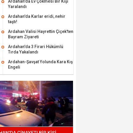
Ardahan'da Ev Çökmesi Bir Kişi
Yaralandı
Ardahan'da Karlar eridi, nehir
taştı!
Ardahan Valisi Hayrettin Çiçek'ten
Bayram Ziyareti
Ardahan'da 3 Firari Hükümlü
Tırda Yakalandı
Ardahan-Şavşat Yolunda Kara Kış
Engeli
AN'DA CİNAYET! BİR KİŞİ