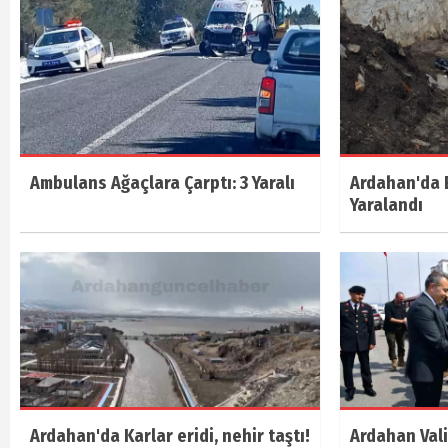
Ambulans Ağaçlara Çarptı: 3 Yaralı
Ardahan'da E
Yaralandı
Ardahan'da Karlar eridi, nehir taştı!
Ardahan Vali