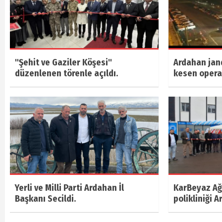
"Şehit ve Gaziler Köşesi"
Ardahan jan
düzenlenen törenle açıldı.
kesen oper
Yerli ve Milli Parti Ardahan İl
KarBeyaz Ağı
Başkanı Secildi.
polikliniği A