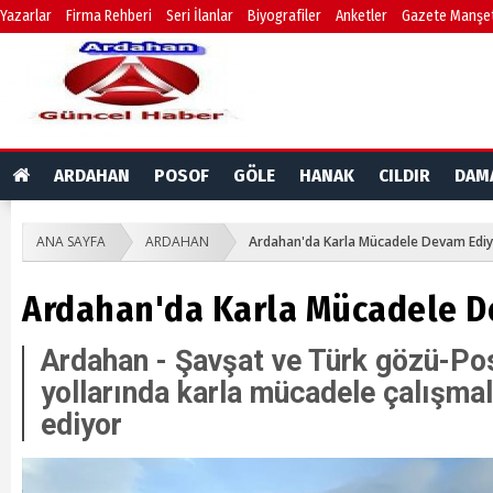
Yazarlar
Firma Rehberi
Seri İlanlar
Biyografiler
Anketler
Gazete Manşet
ARDAHAN
POSOF
GÖLE
HANAK
CILDIR
DAM
ANA SAYFA
ARDAHAN
Ardahan'da Karla Mücadele Devam Edi
Ardahan'da Karla Mücadele D
Ardahan - Şavşat ve Türk gözü-P
yollarında karla mücadele çalışma
ediyor