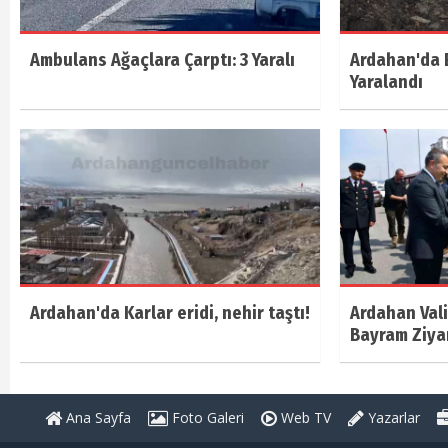
Ambulans Ağaçlara Çarptı: 3 Yaralı
Ardahan'da E
Yaralandı
Ardahan'da Karlar eridi, nehir taştı!
Ardahan Vali
Bayram Ziya
Ana Sayfa
Foto Galeri
Web TV
Yazarlar