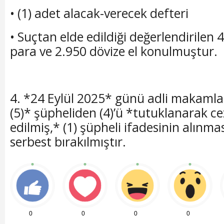
• (1) adet alacak-verecek defteri
• Suçtan elde edildiği değerlendirilen 
para ve 2.950 dövize el konulmuştur.
4. *24 Eylül 2025* günü adli makamlar
(5)* şüpheliden (4)’ü *tutuklanarak ce
edilmiş,* (1) şüpheli ifadesinin alınm
serbest bırakılmıştır.
0
0
0
0