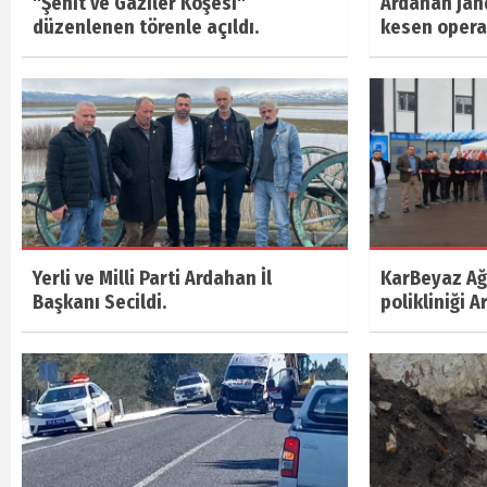
"Şehit ve Gaziler Köşesi"
Ardahan jan
düzenlenen törenle açıldı.
kesen oper
Yerli ve Milli Parti Ardahan İl
KarBeyaz Ağı
Başkanı Secildi.
polikliniği A