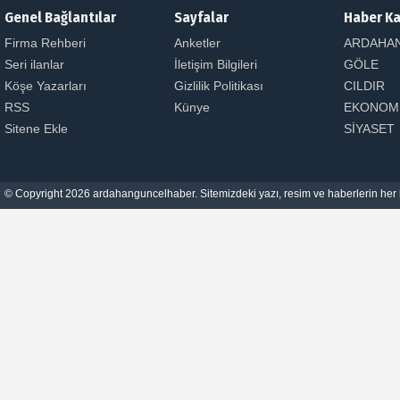
Genel Bağlantılar
Sayfalar
Haber Ka
Firma Rehberi
Anketler
ARDAHA
Seri ilanlar
İletişim Bilgileri
GÖLE
Köşe Yazarları
Gizlilik Politikası
CILDIR
RSS
Künye
EKONOM
Sitene Ekle
SİYASET
© Copyright 2026 ardahanguncelhaber. Sitemizdeki yazı, resim ve haberlerin her h