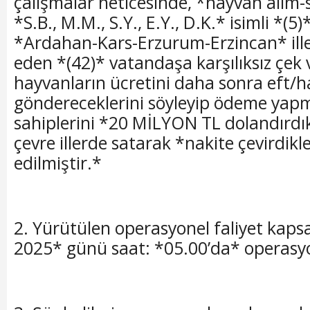
çalışmalar neticesinde, *hayvan alım
*S.B., M.M., S.Y., E.Y., D.K.* isimli *(5
*Ardahan-Kars-Erzurum-Erzincan* ill
eden *(42)* vatandaşa karşılıksız çek 
hayvanların ücretini daha sonra eft/h
göndereceklerini söyleyip ödeme ya
sahiplerini *20 MİLYON TL dolandırdık
çevre illerde satarak *nakite çevirdikle
edilmiştir.*
2. Yürütülen operasyonel faliyet kaps
2025* günü saat: *05.00’da* operasy