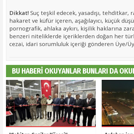
Dikkat!
Suç teşkil edecek, yasadışı, tehditkar, r
hakaret ve küfür içeren, aşağılayıcı, küçük düş
pornografik, ahlaka aykırı, kişilik haklarına zara
benzeri niteliklerde içeriklerden doğan her tür
cezai, idari sorumluluk içeriği gönderen Üye/Üye
BU HABERİ OKUYANLAR BUNLARI DA OKU