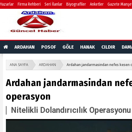
Yazarlar
Firma Rehberi
Seri İlanlar
Biyografiler
Anketler
Gazete Manşet
ARDAHAN
POSOF
GÖLE
HANAK
CILDIR
DAM
ANA SAYFA
ARDAHAN
Ardahan jandarmasindan nefes kesen 
Ardahan jandarmasindan nef
operasyon
Nitelikli Dolandırıcılık Operasyonu