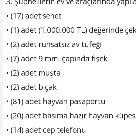
3. Şüphelilerin ev ve araçlarında yapı
• (17) adet senet
• (1) adet (1.000.000 TL) değerinde çe
• (2) adet ruhsatsız av tüf​eği
• (7) adet 9 mm. çapında fişek
• (2) adet muşta
• (2) adet bıçak
• (81) adet hayvan pasaportu
• (20) adet basıma hazır hayvan küpes
• (14) adet cep telefonu