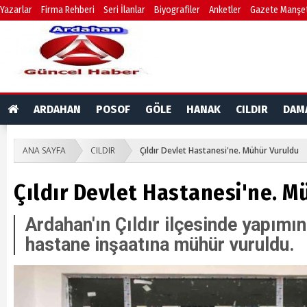
Yazarlar
Firma Rehberi
Seri İlanlar
Biyografiler
Anketler
Gazete Manşet
ARDAHAN
POSOF
GÖLE
HANAK
CILDIR
DAM
ANA SAYFA
CILDIR
Çıldır Devlet Hastanesi'ne. Mühür Vuruldu
Çıldır Devlet Hastanesi'ne. M
Ardahan'ın Çıldır ilçesinde yapımı
hastane inşaatına mühür vuruldu.