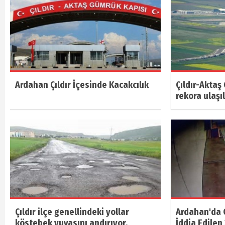
Ardahan Çıldır İçesinde Kacakcılık
Çıldır-Aktaş
rekora ulaşıl
Çıldır ilçe genellindeki yollar
Ardahan'da 
köstebek yuvasını andırıyor.
İddia Edilen