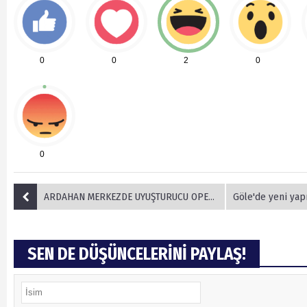
0
0
2
0
0
ARDAHAN MERKEZDE UYUŞTURUCU OPERASYONU! DEVAM EDİYOR..
Göle'de yeni yapılan hü
SEN DE DÜŞÜNCELERİNİ PAYLAŞ!