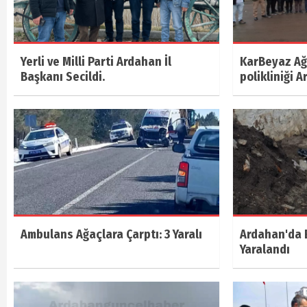
Yerli ve Milli Parti Ardahan İl
KarBeyaz Ağı
Başkanı Secildi.
polikliniği A
Ambulans Ağaçlara Çarptı: 3 Yaralı
Ardahan'da E
Yaralandı