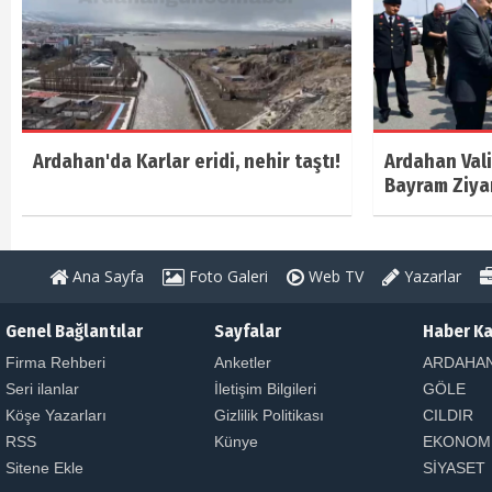
Ardahan'da Karlar eridi, nehir taştı!
Ardahan Vali
Bayram Ziya
Ana Sayfa
Foto Galeri
Web TV
Yazarlar
Genel Bağlantılar
Sayfalar
Haber Ka
Firma Rehberi
Anketler
ARDAHA
Seri ilanlar
İletişim Bilgileri
GÖLE
Köşe Yazarları
Gizlilik Politikası
CILDIR
RSS
Künye
EKONOM
Sitene Ekle
SİYASET