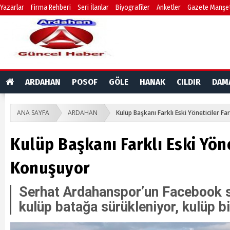
Yazarlar
Firma Rehberi
Seri İlanlar
Biyografiler
Anketler
Gazete Manşet
ARDAHAN
POSOF
GÖLE
HANAK
CILDIR
DAM
ANA SAYFA
ARDAHAN
Kulüp Başkanı Farklı Eski Yöneticiler Fa
Kulüp Başkanı Farklı Eski Yöne
Konuşuyor
Serhat Ardahanspor’un Facebook 
kulüp batağa sürükleniyor, kulüp b