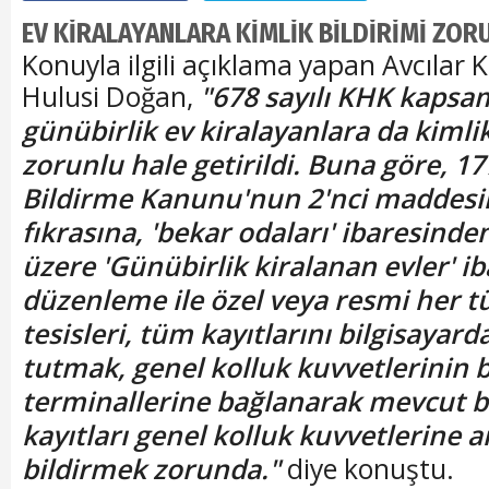
EV KİRALAYANLARA KİMLİK BİLDİRİMİ ZOR
Konuyla ilgili açıklama yapan Avcıla
Hulusi Doğan,
"678 sayılı KHK kapsa
günübirlik ev kiralayanlara da kimlik
zorunlu hale getirildi. Buna göre, 17
Bildirme Kanunu'nun 2'nci maddesin
fıkrasına, 'bekar odaları' ibaresind
üzere 'Günübirlik kiralanan evler' ib
düzenleme ile özel veya resmi her 
tesisleri, tüm kayıtlarını bilgisaya
tutmak, genel kolluk kuvvetlerinin b
terminallerine bağlanarak mevcut bi
kayıtları genel kolluk kuvvetlerine a
bildirmek zorunda."
diye konuştu.