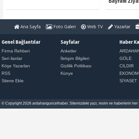
Bayram Ziya
Ana Sayfa
Foto Galeri
Web TV
Yazarlar
Genel Bağlantılar
Sayfalar
Haber Ka
Firma Rehberi
Anketler
ARDAHA
Seri ilanlar
İletişim Bilgileri
GÖLE
Köşe Yazarları
Gizlilik Politikası
CILDIR
RSS
Künye
EKONOM
Sitene Ekle
SİYASET
© Copyright 2026 ardahanguncelhaber. Sitemizdeki yazı, resim ve haberlerin her h