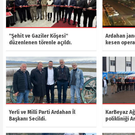
"Şehit ve Gaziler Köşesi"
Ardahan jan
düzenlenen törenle açıldı.
kesen oper
Yerli ve Milli Parti Ardahan İl
KarBeyaz Ağı
Başkanı Secildi.
polikliniği A