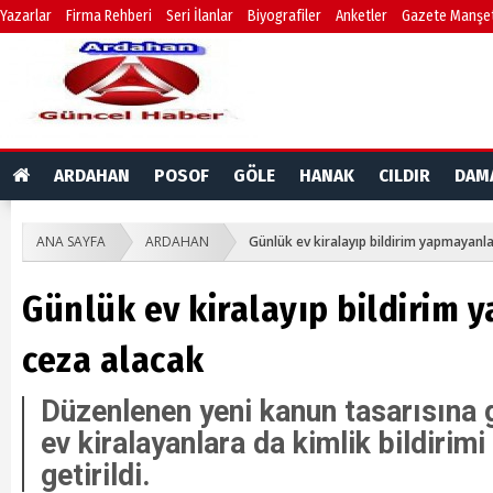
Yazarlar
Firma Rehberi
Seri İlanlar
Biyografiler
Anketler
Gazete Manşet
ARDAHAN
POSOF
GÖLE
HANAK
CILDIR
DAM
ANA SAYFA
ARDAHAN
Günlük ev kiralayıp bildirim yapmayanl
Günlük ev kiralayıp bildirim
ceza alacak
Düzenlenen yeni kanun tasarısına g
ev kiralayanlara da kimlik bildirimi
getirildi.