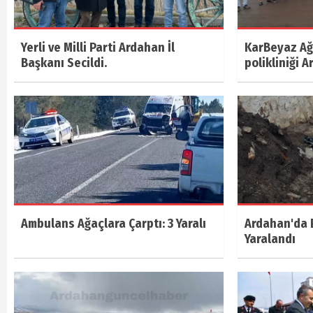
Yerli ve Milli Parti Ardahan İl
KarBeyaz Ağı
Başkanı Secildi.
polikliniği A
Ambulans Ağaçlara Çarptı: 3 Yaralı
Ardahan'da E
Yaralandı