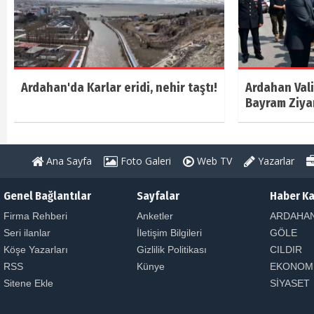
Ardahan'da Karlar eridi, nehir taştı!
Ardahan Vali
Bayram Ziya
Ana Sayfa
Foto Galeri
Web TV
Yazarlar
Genel Bağlantılar
Sayfalar
Haber Ka
Firma Rehberi
Anketler
ARDAHA
Seri ilanlar
İletişim Bilgileri
GÖLE
Köşe Yazarları
Gizlilik Politikası
CILDIR
RSS
Künye
EKONOM
Sitene Ekle
SİYASET