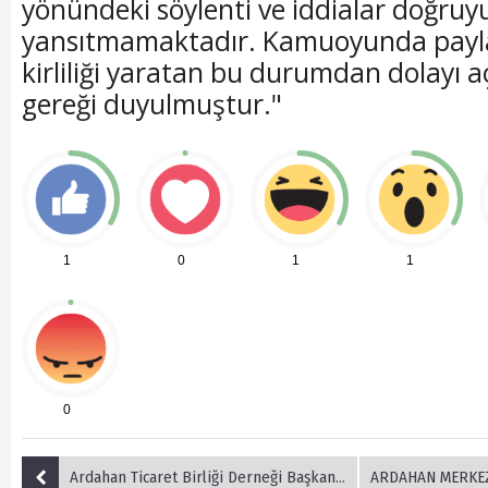
yönündeki söylenti ve iddialar doğruy
yansıtmamaktadır. Kamuoyunda paylaş
kirliliği yaratan bu durumdan dolayı
gereği duyulmuştur."
1
0
1
1
0
Ardahan Ticaret Birliği Derneği Başkanı Ercan Erdinç Tırpancı'dan Önemli Açıklamalar
ARDAHAN MERKEZDE UYUŞTUR