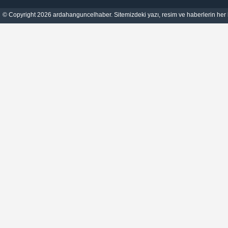
© Copyright 2026 ardahanguncelhaber. Sitemizdeki yazı, resim ve haberlerin her h