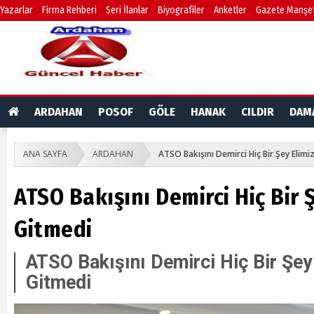
Yazarlar
Firma Rehberi
Seri İlanlar
Biyografiler
Anketler
Gazete Manşet
ARDAHAN
POSOF
GÖLE
HANAK
CILDIR
DAM
ANA SAYFA
ARDAHAN
ATSO Bakışını Demirci Hiç Bir Şey Elim
ATSO Bakışını Demirci Hiç Bir 
Gitmedi
ATSO Bakışını Demirci Hiç Bir Şey
Gitmedi