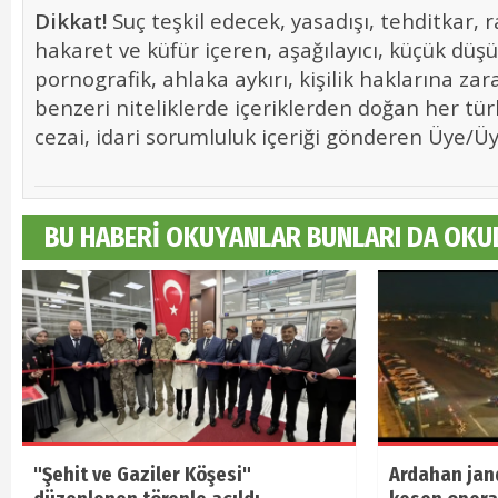
Dikkat!
Suç teşkil edecek, yasadışı, tehditkar, r
hakaret ve küfür içeren, aşağılayıcı, küçük düş
pornografik, ahlaka aykırı, kişilik haklarına zara
benzeri niteliklerde içeriklerden doğan her tür
cezai, idari sorumluluk içeriği gönderen Üye/Üye
BU HABERİ OKUYANLAR BUNLARI DA OKU
"Şehit ve Gaziler Köşesi"
Ardahan jan