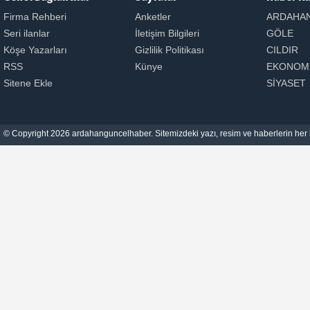
Firma Rehberi
Anketler
ARDAHA
Seri ilanlar
İletişim Bilgileri
GÖLE
Köşe Yazarları
Gizlilik Politikası
CILDIR
RSS
Künye
EKONOM
Sitene Ekle
SİYASET
© Copyright 2026 ardahanguncelhaber. Sitemizdeki yazı, resim ve haberlerin her h