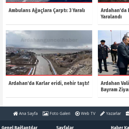
Ambulans Ağaçlara Çarptı: 3 Yaralı
Ardahan'da E
Yaralandı
Ardahan'da Karlar eridi, nehir taştı!
Ardahan Vali
Bayram Ziya
Ana Sayfa
Foto Galeri
Web TV
Yazarlar
Genel Bağlantılar
Sayfalar
Haber Ka