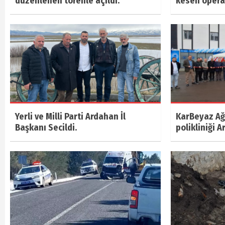
düzenlenen törenle açıldı.
kesen oper
Yerli ve Milli Parti Ardahan İl
KarBeyaz Ağı
Başkanı Secildi.
polikliniği A