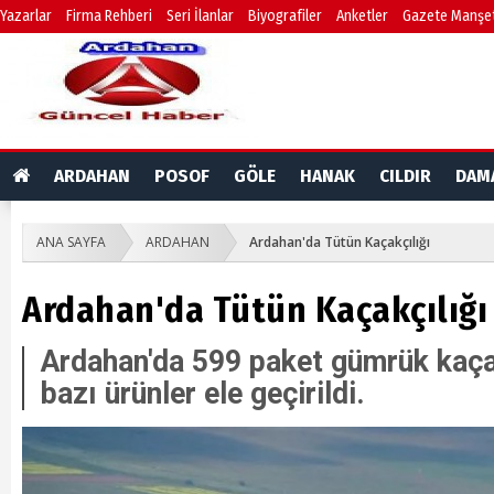
Yazarlar
Firma Rehberi
Seri İlanlar
Biyografiler
Anketler
Gazete Manşet
ARDAHAN
POSOF
GÖLE
HANAK
CILDIR
DAM
ANA SAYFA
ARDAHAN
Ardahan'da Tütün Kaçakçılığı
Ardahan'da Tütün Kaçakçılığı
Ardahan'da 599 paket gümrük kaçağ
bazı ürünler ele geçirildi.