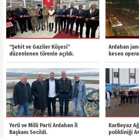
"Şehit ve Gaziler Köşesi"
Ardahan jan
düzenlenen törenle açıldı.
kesen oper
Yerli ve Milli Parti Ardahan İl
KarBeyaz Ağı
Başkanı Secildi.
polikliniği A