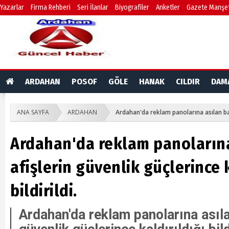
Yazarlar
Firma Rehberi
Seri İlanlar
Biyografiler
Anketler
Gazete Manşet
ARDAHAN
POSOF
GÖLE
HANAK
CILDIR
DAM
ANA SAYFA
ARDAHAN
Ardahan'da reklam panolarına asılan bazı 
Ardahan'da reklam panolarına
afişlerin güvenlik güçlerince k
bildirildi.
Ardahan'da reklam panolarına asıla