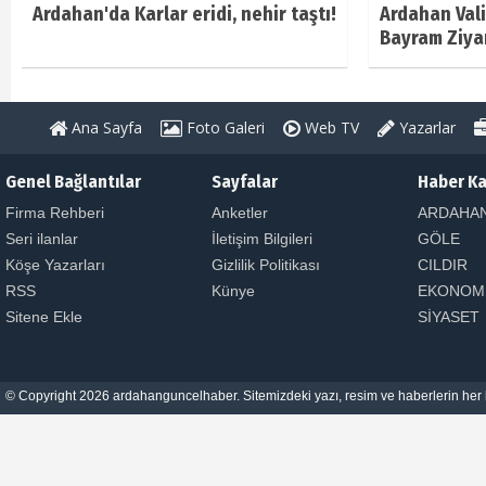
Ardahan'da Karlar eridi, nehir taştı!
Ardahan Vali
Bayram Ziya
Ana Sayfa
Foto Galeri
Web TV
Yazarlar
Genel Bağlantılar
Sayfalar
Haber Ka
Firma Rehberi
Anketler
ARDAHA
Seri ilanlar
İletişim Bilgileri
GÖLE
Köşe Yazarları
Gizlilik Politikası
CILDIR
RSS
Künye
EKONOM
Sitene Ekle
SİYASET
© Copyright 2026 ardahanguncelhaber. Sitemizdeki yazı, resim ve haberlerin her h