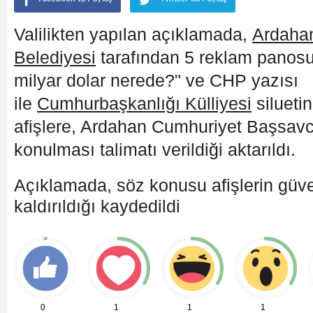
Valilikten yapılan açıklamada,
Ardaha
Belediyesi
tarafından 5 reklam panosu
milyar dolar nerede?" ve CHP yazısı
ile
Cumhurbaşkanlığı Külliyesi
silueti
afişlere, Ardahan Cumhuriyet Başsavcı
konulması talimatı verildiği aktarıldı.
Açıklamada, söz konusu afişlerin güve
kaldırıldığı kaydedildi
0
1
1
1