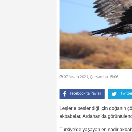
07 Nisan 2021, Çarşamba 15:06
Facebook'ta Paylaş
Twitte
Leşlerle beslendiği için doğanın çö
akbabalar, Ardahan'da görüntülend
Türkiye'de yaşayan en nadir akbaba