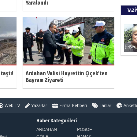
Yaralandı
TAZİ
taştı!
Ardahan Valisi Hayrettin Çiçek'ten
Bayram Ziyareti
Web TV
Yazarlar
Firma Rehberi
İlanlar
Anketl
Haber Kategorileri
ARDAHAN
POSOF
ileri
GÖLE
HANAK