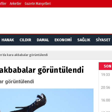
filer
Anketler
Gazete Manşetleri
HANAK
CILDIR
DAMAL
EKONOMİ
SAĞLIK
SİYASET
n'da kara akbabalar görüntülendi
SON 
akbabalar görüntülendi
19:33
ar görüntülendi
20:56
16:00