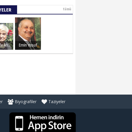
YELER
tümü
Şerife Ahmet
Emin Yusuf
er
Biyografiler
Taziyeler