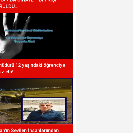
RÜLDÜ...
müdürü 12 yaşındaki öğrenciye
z etti!
n'ın Sevilen İnsanlarıından