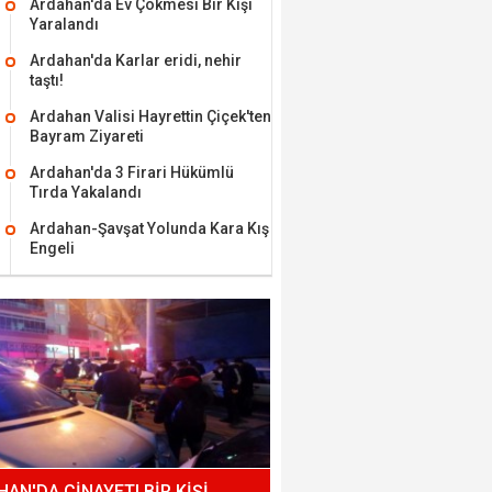
Ardahan'da Ev Çökmesi Bir Kişi
Yaralandı
Ardahan'da Karlar eridi, nehir
taştı!
Ardahan Valisi Hayrettin Çiçek'ten
Bayram Ziyareti
Ardahan'da 3 Firari Hükümlü
Tırda Yakalandı
Ardahan-Şavşat Yolunda Kara Kış
Engeli
AN'DA CİNAYET! BİR KİŞİ