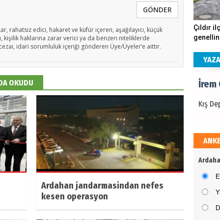
GÖNDER
İrem
Çıldır il
ar, rahatsız edici, hakaret ve küfür içeren, aşağılayıcı, küçük
genellin
 kişilik haklarına zarar verici ya da benzeri niteliklerde
Kış De
cezai, idari sorumluluk içeriği gönderen Üye/Üyeler’e aittir.
köstebe
andırıyo
YAZ
İrem
 DA OKUDU
Kış De
ANK
İrem
Ardaha
Kış De
E
Ardahan jandarmasindan nefes
Y
kesen operasyon
D