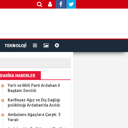
TEKNOLOJİ
DAKİKA HABERLER
Yerli ve Milli Parti Ardahan İl
Başkanı Secildi.
KarBeyaz Ağız ve Diş Sağlığı
polikliniği Ardahan'da Acıldı.
Ambulans Ağaçlara Çarptı: 3
Yaralı