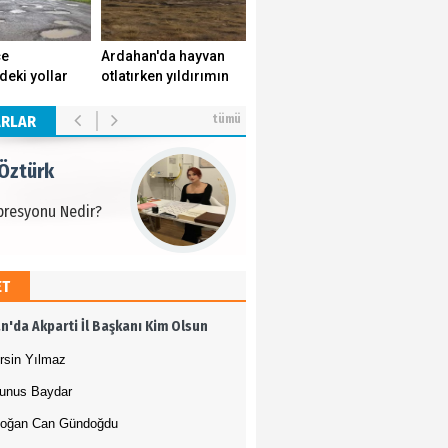
 Öztürk
çe
Ardahan'da hayvan
deki yollar
otlatırken yıldırımın
presyonu Nedir?
k yuvasını
isabet ettiği genç
r.
yaşamını yitirdi.
ARLAR
tümü
 Öztürk
presyonu Nedir?
ET
 Öztürk
n'da Akparti İl Başkanı Kim Olsun
presyonu Nedir?
rsin Yılmaz
unus Baydar
oğan Can Gündoğdu