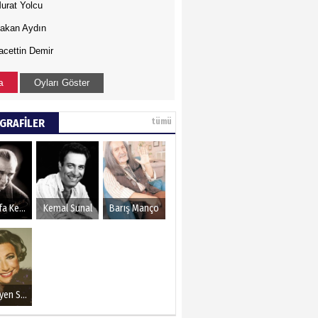
urat Yolcu
akan Aydın
acettin Demir
a
Oyları Göster
GRAFİLER
tümü
Mustafa Kemal Atatürk
Kemal Sunal
Barış Manço
Müzeyyen Senar