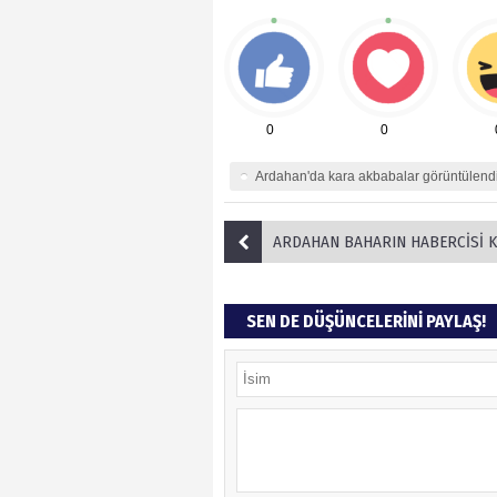
0
0
Ardahan'da kara akbabalar görüntülend
ARDAHAN BAHARIN HABERCİSİ KARDELENLER Çİ
SEN DE DÜŞÜNCELERİNİ PAYLAŞ!