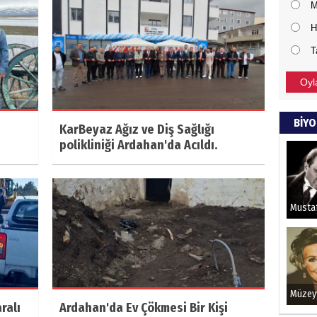
M
H
T
Oyl
BİYO
KarBeyaz Ağız ve Diş Sağlığı
polikliniği Ardahan'da Acıldı.
ralı
Ardahan'da Ev Çökmesi Bir Kişi