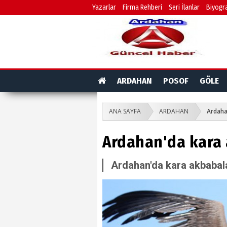
Yazarlar
Firma Rehberi
Seri İlanlar
Biyogra
ARDAHAN
POSOF
GÖLE
ANA SAYFA
ARDAHAN
Ardaha
Ardahan'da kara 
Ardahan'da kara akbabal