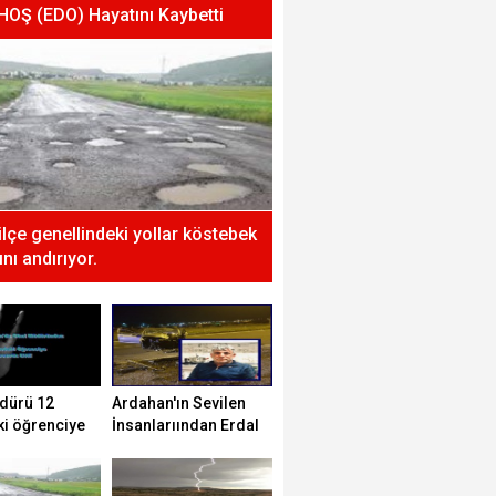
 HOŞ (EDO) Hayatını Kaybetti
 ilçe genellindeki yollar köstebek
nı andırıyor.
dürü 12
Ardahan'ın Sevilen
ki öğrenciye
İnsanlarıından Erdal
tti!
HOŞ (EDO) Hayatını
Kaybetti