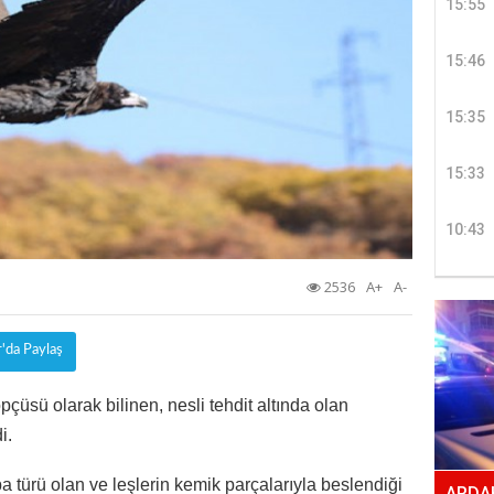
15:55
15:46
15:35
15:33
10:43
2536
A+
A-
r'da Paylaş
pçüsü olarak bilinen, nesli tehdit altında olan
i.
 türü olan ve leşlerin kemik parçalarıyla beslendiği
ARDAH