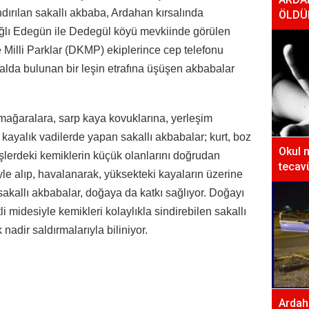
dırılan sakallı akbaba, Ardahan kırsalında
ÖLDÜ
ğlı Edegün ile Dedegül köyü mevkiinde görülen
Milli Parklar (DKMP) ekiplerince cep telefonu
rsalda bulunan bir leşin etrafına üşüşen akbabalar
mağaralara, sarp kaya kovuklarına, yerleşim
kayalık vadilerde yapan sakallı akbabalar; kurt, boz
Okul 
şlerdeki kemiklerin küçük olanlarını doğrudan
tecavü
yle alıp, havalanarak, yüksekteki kayaların üzerine
sakallı akbabalar, doğaya da katkı sağlıyor. Doğayı
i midesiyle kemikleri kolaylıkla sindirebilen sakallı
nadir saldırmalarıyla biliniyor.
Ardaha