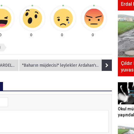
Erdal
0
0
0
0
i
Çıldır
ÇEK AÇTI
"Baharın müjdecisi" leylekler Ardahan'ı renklendirdi
yuvası
Okul mü
yaşında
tecavüz e