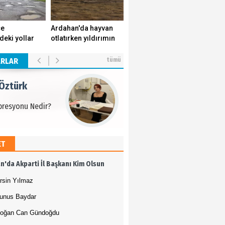
 Öztürk
çe
Ardahan'da hayvan
deki yollar
otlatırken yıldırımın
presyonu Nedir?
k yuvasını
isabet ettiği genç
r.
yaşamını yitirdi.
ARLAR
tümü
 Öztürk
presyonu Nedir?
ET
 Öztürk
n'da Akparti İl Başkanı Kim Olsun
presyonu Nedir?
rsin Yılmaz
unus Baydar
oğan Can Gündoğdu