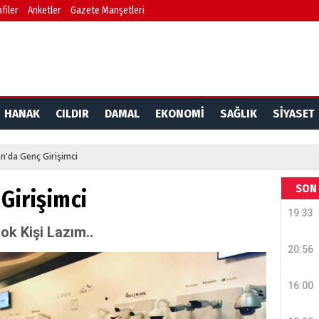
filer
Anketler
Gazete Manşetleri
HANAK
CILDIR
DAMAL
EKONOMİ
SAĞLIK
SİYASET
n'da Genç Girişimci
SON 
Girişimci
19:33
ok Kişi Lazım..
20:56
16:00