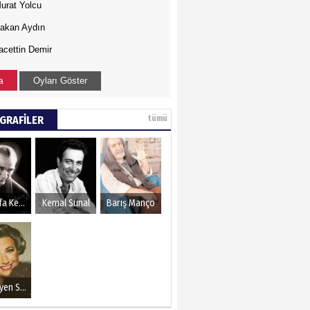
urat Yolcu
akan Aydın
acettin Demir
a
Oyları Göster
GRAFİLER
tümü
Mustafa Kemal Atatürk
Kemal Sunal
Barış Manço
Müzeyyen Senar