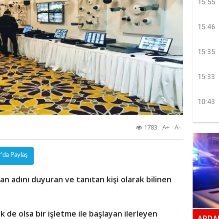
15:55
15:46
15:35
15:33
10:43
1783
A+
A-
r'da Paylaş
n adını duyuran ve tanıtan kişi olarak bilinen
de olsa bir işletme ile başlayan ilerleyen
ARDAH