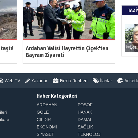
TAZİ
taştı!
Ardahan Valisi Hayrettin Çiçek'ten
Bayram Ziyareti
Web TV
Yazarlar
Firma Rehberi
İlanlar
Anketl
Haber Kategorileri
ARDAHAN
POSOF
ileri
GÖLE
HANAK
tikası
CILDIR
DAMAL
EKONOMİ
SAĞLIK
SİYASET
TEKNOLOJİ