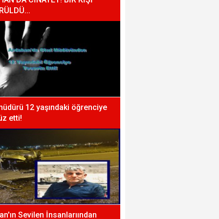
RÜLDÜ...
müdürü 12 yaşındaki öğrenciye
z etti!
n'ın Sevilen İnsanlarıından