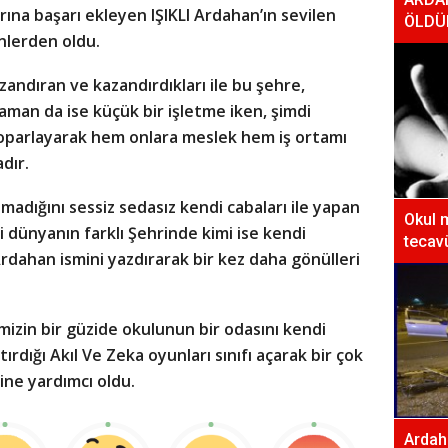
arına başarı ekleyen IŞIKLI Ardahan’ın sevilen
ÖLDÜ
nlerden oldu.
zandıran ve kazandırdıkları ile bu şehre,
aman da ise küçük bir işletme iken, şimdi
toparlayarak hem onlara meslek hem iş ortamı
dır.
amadığını sessiz sedasız kendi cabaları ile yapan
Okul 
mi dünyanın farklı Şehrinde kimi ise kendi
tecavü
rdahan ismini yazdırarak bir kez daha gönülleri
izin bir güzide okulunun bir odasını kendi
tırdığı Akıl Ve Zeka oyunları sınıfı açarak bir çok
ne yardımcı oldu.
Ardaha