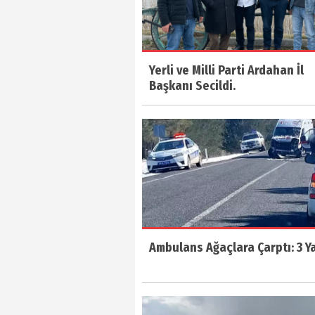
Yerli ve Milli Parti Ardahan İl
Başkanı Secildi.
Ambulans Ağaçlara Çarptı: 3 Ya