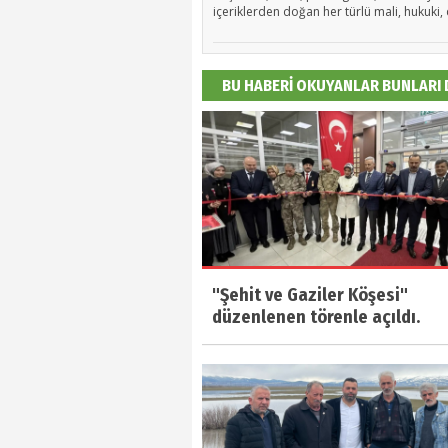
içeriklerden doğan her türlü mali, hukuki, 
BU HABERİ OKUYANLAR BUNLARI
"Şehit ve Gaziler Köşesi"
düzenlenen törenle açıldı.