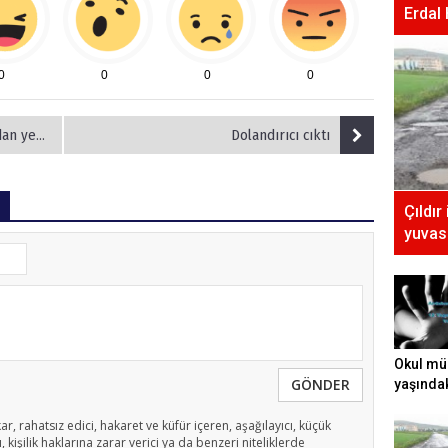
Erdal
0
0
0
0
al karar!
Dolandırıcı cıktı
Çıldır
yuvası
Okul mü
GÖNDER
yaşında
tecavüz e
ar, rahatsız edici, hakaret ve küfür içeren, aşağılayıcı, küçük
 kişilik haklarına zarar verici ya da benzeri niteliklerde