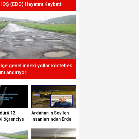
 HOŞ (EDO) Hayatını Kaybetti
 ilçe genellindeki yollar köstebek
nı andırıyor.
dürü 12
Ardahan'ın Sevilen
ki öğrenciye
İnsanlarıından Erdal
tti!
HOŞ (EDO) Hayatını
Kaybetti