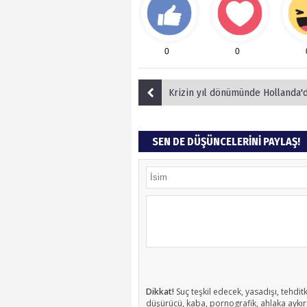
0
0
Krizin yıl dönümünde Hollanda'dan yeni bir skand
SEN DE DÜŞÜNCELERİNİ PAYLAŞ!
Dikkat!
Suç teşkil edecek, yasadışı, tehditk
düşürücü, kaba, pornografik, ahlaka aykırı,