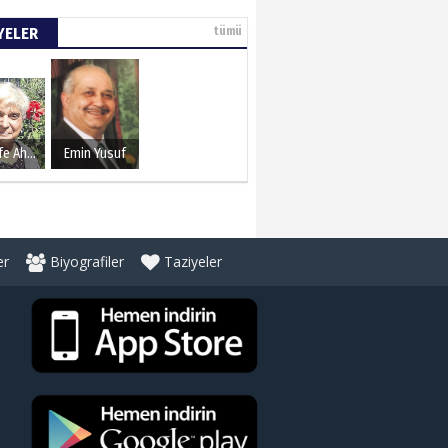
YELER
tümü
Şerife Ahmet
Emin Yusuf
er
Biyografiler
Taziyeler