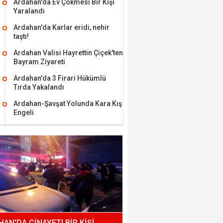
Ardahan'da Ev Çökmesi Bir Kişi
Yaralandı
Ardahan'da Karlar eridi, nehir
taştı!
Ardahan Valisi Hayrettin Çiçek'ten
Bayram Ziyareti
Ardahan'da 3 Firari Hükümlü
Tırda Yakalandı
Ardahan-Şavşat Yolunda Kara Kış
Engeli
AN'DA CİNAYET! BİR KİŞİ