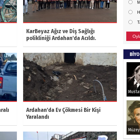
M
H
T
KarBeyaz Ağız ve Diş Sağlığı
Oyl
polikliniği Ardahan'da Acıldı.
BİYO
ralı
Ardahan'da Ev Çökmesi Bir Kişi
Yaralandı