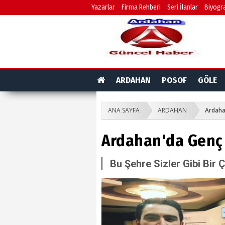
Yazarlar
Firma Rehberi
Seri İlanlar
Biyogra
ARDAHAN
POSOF
GÖLE
ANA SAYFA
ARDAHAN
Ardaha
Ardahan'da Genç 
Bu Şehre Sizler Gibi Bir Ç