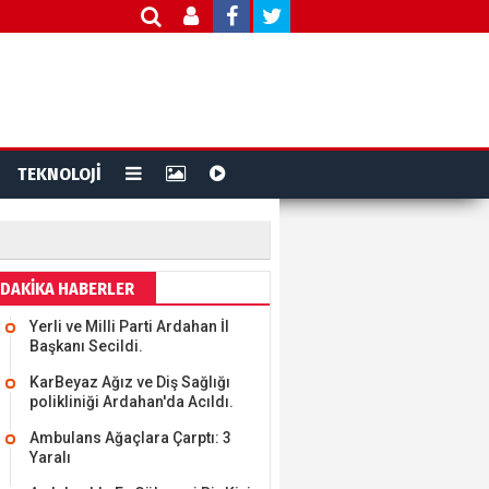
TEKNOLOJİ
DAKİKA HABERLER
Yerli ve Milli Parti Ardahan İl
Başkanı Secildi.
KarBeyaz Ağız ve Diş Sağlığı
polikliniği Ardahan'da Acıldı.
Ambulans Ağaçlara Çarptı: 3
Yaralı