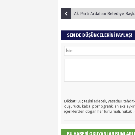
Ak Parti Ardahan Belediye Başkan Adayı Yunus Baydar, Emin Adımlar
SEN DE DÜŞÜNCELERİNİ PAYLAŞ!
Dikkat!
Suç teşkil edecek, yasadışı, tehditk
düşürücü, kaba, pornografik, ahlaka aykırı,
içeriklerden doğan her türlü mali, hukuki, 
BU HABERİ OKUYANLAR BUNLARI