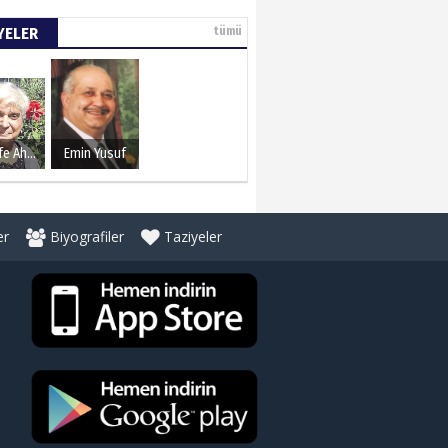
YELER
tümü
Şerife Ahmet
Emin Yusuf
er
Biyografiler
Taziyeler