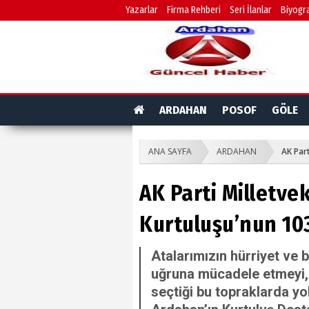
Yazarlar
Firma Rehberi
Seri İlanlar
Biyogra
ARDAHAN
POSOF
GÖLE
ANA SAYFA
ARDAHAN
AK Part
AK Parti Milletve
Kurtuluşu’nun 10
Atalarımızın hürriyet ve
uğruna mücadele etmeyi, 
seçtiği bu topraklarda yo