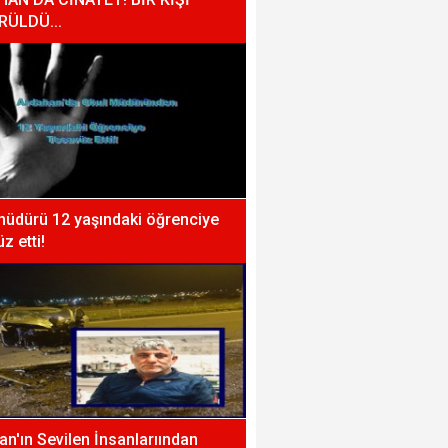
RÜLDÜ...
müdürü 12 yaşındaki öğrenciye
z etti!
n'ın Sevilen İnsanlarıından