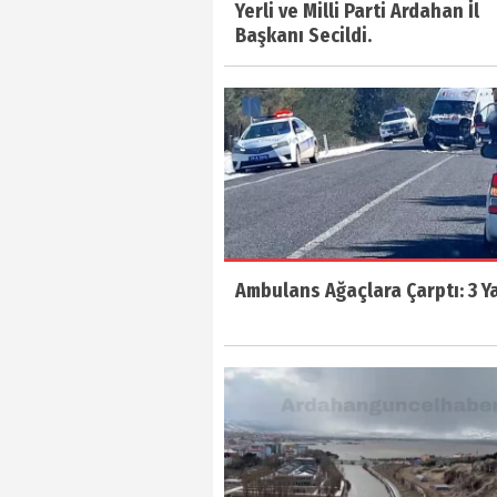
Yerli ve Milli Parti Ardahan İl
Başkanı Secildi.
Ambulans Ağaçlara Çarptı: 3 Ya