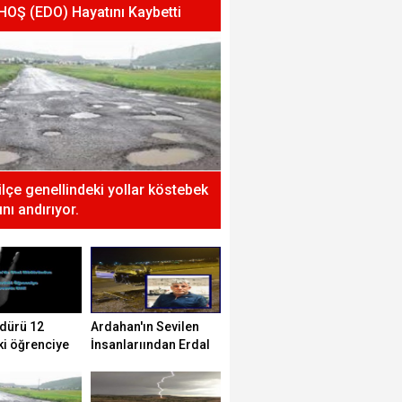
 HOŞ (EDO) Hayatını Kaybetti
 ilçe genellindeki yollar köstebek
nı andırıyor.
dürü 12
Ardahan'ın Sevilen
ki öğrenciye
İnsanlarıından Erdal
tti!
HOŞ (EDO) Hayatını
Kaybetti