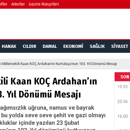
filer
Anketler
Gazete Manşetleri
HANAK
CILDIR
DAMAL
EKONOMİ
SAĞLIK
SİYASET
i Milletvekili Kaan KOÇ Ardahan’ın Kurtuluşu’nun 103. Yıl Dönümü Mesajı
SON 
kili Kaan KOÇ Ardahan’ın
19:33
3. Yıl Dönümü Mesajı
20:56
 bağımsızlık uğruna, namus ve bayrak
bu yolda seve seve şehit ve gazi olmayı
16:00
kluklar içinde yazılan 23 Şubat