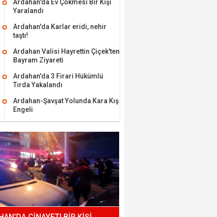
Ardahan'da Ev Çökmesi Bir Kişi
Yaralandı
Ardahan'da Karlar eridi, nehir
taştı!
Ardahan Valisi Hayrettin Çiçek'ten
Bayram Ziyareti
Ardahan'da 3 Firari Hükümlü
Tırda Yakalandı
Ardahan-Şavşat Yolunda Kara Kış
Engeli
AN'DA CİNAYET! BİR KİŞİ