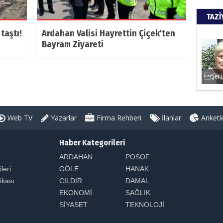
TAZİ
taştı!
Ardahan Valisi Hayrettin Çiçek'ten
Bayram Ziyareti
Web TV
Yazarlar
Firma Rehberi
İlanlar
Anketl
Haber Kategorileri
ARDAHAN
POSOF
ileri
GÖLE
HANAK
tikası
CILDIR
DAMAL
EKONOMİ
SAĞLIK
SİYASET
TEKNOLOJİ