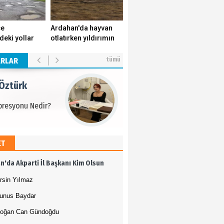
 Öztürk
çe
Ardahan'da hayvan
deki yollar
otlatırken yıldırımın
presyonu Nedir?
k yuvasını
isabet ettiği genç
r.
yaşamını yitirdi.
ARLAR
tümü
 Öztürk
presyonu Nedir?
ET
 Öztürk
n'da Akparti İl Başkanı Kim Olsun
presyonu Nedir?
rsin Yılmaz
unus Baydar
oğan Can Gündoğdu