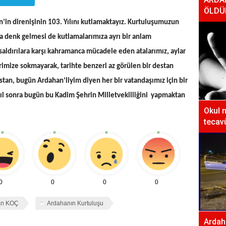
ÖLDÜ
in direnişinin 103. Yılını kutlamaktayız. Kurtuluşumuzun
na denk gelmesi de kutlamalarımıza ayrı bir anlam
saldırılara karşı kahramanca mücadele eden atalarımız, aylar
rimize sokmayarak, tarihte benzeri az görülen bir destan
estan, bugün Ardahan’liyim diyen her bir vatandaşımız için bir
yıl sonra bugün bu Kadim Şehrin Milletvekilliğini yapmaktan
Okul 
tecavü
0
0
0
0
an KOÇ
Ardahanın Kurtuluşu
Ardaha