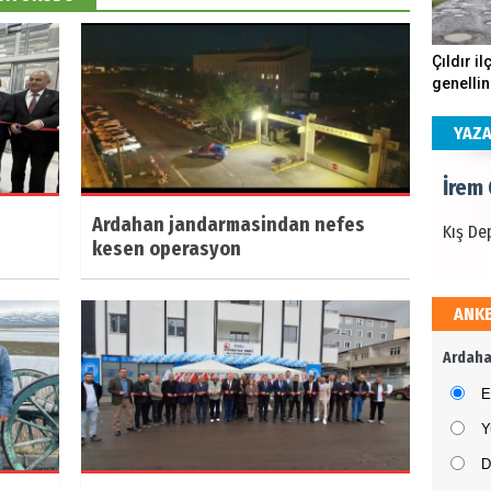
İrem
Çıldır il
genellin
Kış De
köstebe
andırıyo
YAZ
İrem
Ardahan jandarmasindan nefes
Kış De
kesen operasyon
ANK
İrem
Ardaha
Kış De
E
Y
D