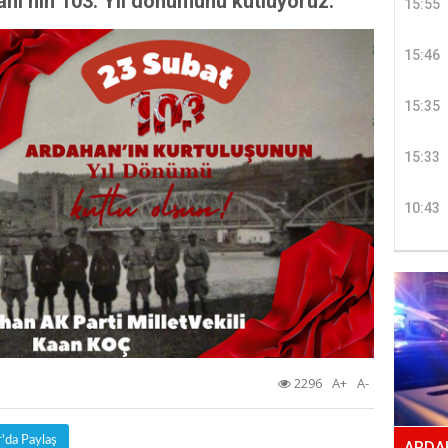
anı’nın 103. Yıl dönümünü kutluyoruz.
15:55
15:46
15:35
15:33
10:43
2296
A+
A-
r'da Paylaş
ARDAH