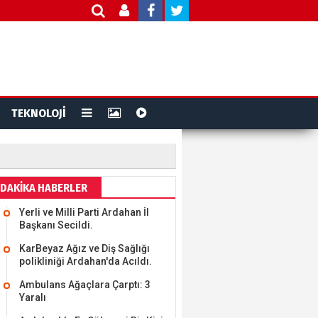
TEKNOLOJİ
DAKİKA HABERLER
Yerli ve Milli Parti Ardahan İl
Başkanı Secildi.
KarBeyaz Ağız ve Diş Sağlığı
polikliniği Ardahan'da Acıldı.
Ambulans Ağaçlara Çarptı: 3
Yaralı