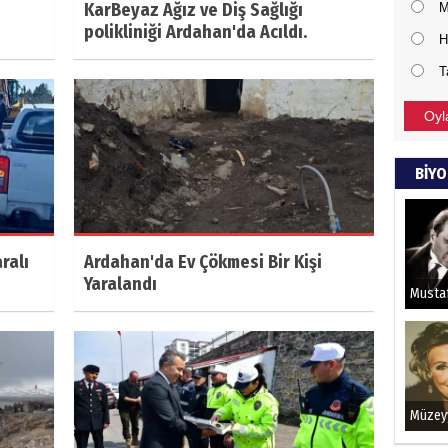
KarBeyaz Ağız ve Diş Sağlığı
M
polikliniği Ardahan'da Acıldı.
H
T
Oyl
BİYO
ralı
Ardahan'da Ev Çökmesi Bir Kişi
Yaralandı