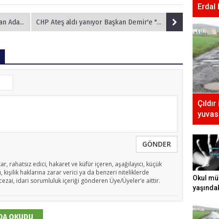
Erdal
 ile İlerliyor
CHP Ateş aldı yanıyor Başkan Demir'e "Şehir eşkiyasi" benzetmesi...
Çıldır
yuvası
GÖNDER
ar, rahatsız edici, hakaret ve küfür içeren, aşağılayıcı, küçük
 kişilik haklarına zarar verici ya da benzeri niteliklerde
Okul mü
cezai, idari sorumluluk içeriği gönderen Üye/Üyeler’e aittir.
yaşında
tecavüz e
 DA OKUDU