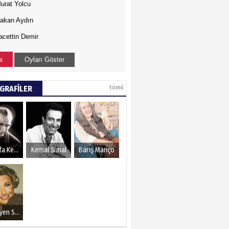
urat Yolcu
akan Aydın
acettin Demir
a
Oyları Göster
GRAFİLER
tümü
Mustafa Kemal Atatürk
Kemal Sunal
Barış Manço
Müzeyyen Senar