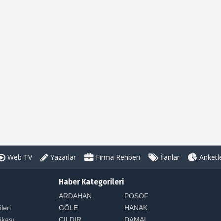
Web TV
Yazarlar
Firma Rehberi
İlanlar
Anketl
Haber Kategorileri
ARDAHAN
POSOF
ileri
GÖLE
HANAK
tikası
CILDIR
DAMAL