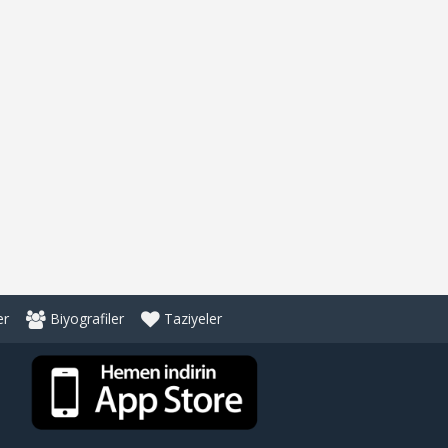
er
Biyografiler
Taziyeler