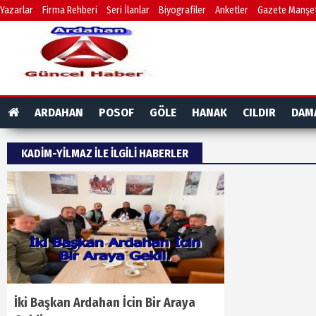
Yazarlar
Firma Rehberi
Seri İlanlar
Biyografiler
Anketler
Gazete Manşet
ARDAHAN
POSOF
GÖLE
HANAK
CILDIR
DAM
KADIM-YILMAZ ILE ILGILI HABERLER
İki Başkan Ardahan İcin Bir Araya