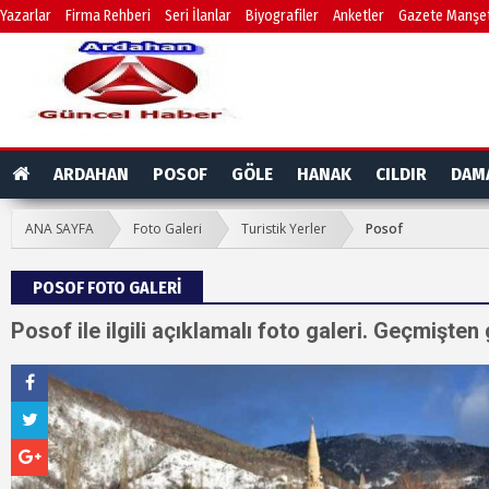
Yazarlar
Firma Rehberi
Seri İlanlar
Biyografiler
Anketler
Gazete Manşet
ARDAHAN
POSOF
GÖLE
HANAK
CILDIR
DAM
ANA SAYFA
Foto Galeri
Turistik Yerler
Posof
POSOF FOTO GALERİ
Posof ile ilgili açıklamalı foto galeri. Geçmişte