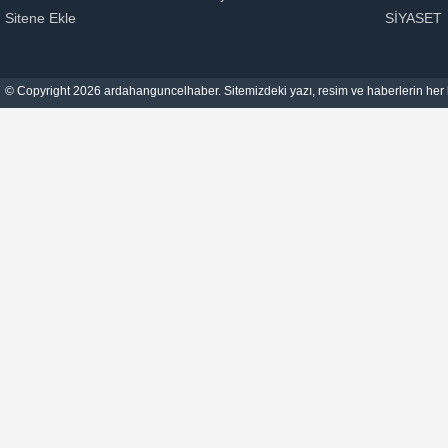
Sitene Ekle
SİYASET
© Copyright 2026 ardahanguncelhaber. Sitemizdeki yazı, resim ve haberlerin her h