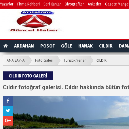
Yazarlar
Firma Rehberi
Seri İlanlar
Biyografiler
Anketler
Gazete Manşet
ARDAHAN
POSOF
GÖLE
HANAK
CILDIR
DAM
ANA SAYFA
Foto Galeri
Turistik Yerler
CILDIR
CILDIR FOTO GALERİ
Cıldır fotoğraf galerisi. Cıldır hakkında bütün fot