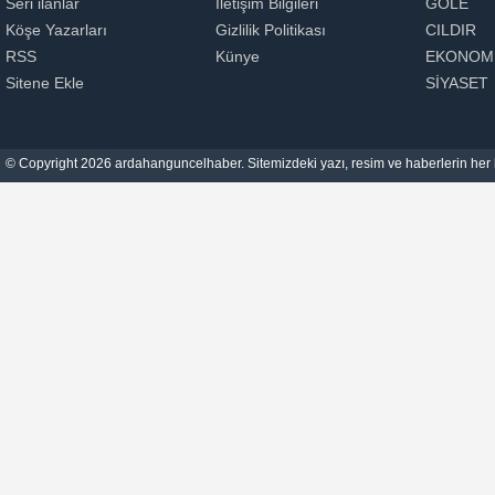
Seri ilanlar
İletişim Bilgileri
GÖLE
Köşe Yazarları
Gizlilik Politikası
CILDIR
RSS
Künye
EKONOM
Sitene Ekle
SİYASET
© Copyright 2026 ardahanguncelhaber. Sitemizdeki yazı, resim ve haberlerin her h