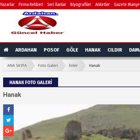
Yazarlar
Firma Rehberi
Seri İlanlar
Biyografiler
Anketler
Gazete Manşet
ARDAHAN
POSOF
GÖLE
HANAK
CILDIR
DAM
ANA SAYFA
Foto Galeri
Enler
Hanak
HANAK FOTO GALERİ
Hanak